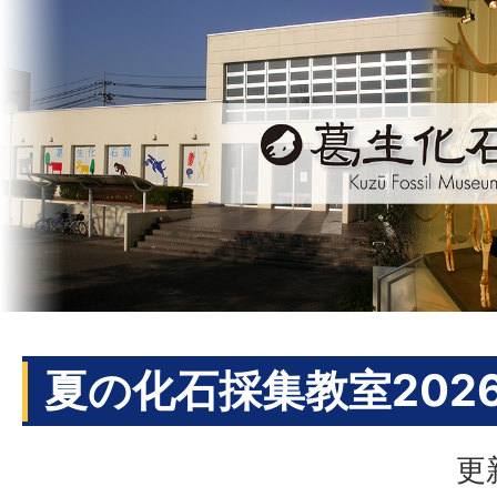
夏の化石採集教室202
更