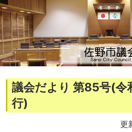
議会だより 第85号(令
行)
更