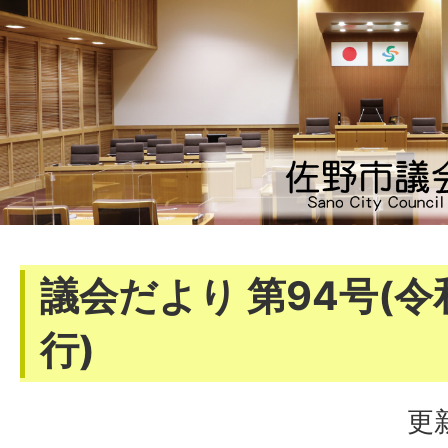
議会だより 第94号(令
行)
更