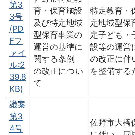
第3
育・保育施設
特定教育・
3号
及び特定地域
定地域型保
(PD
型保育事業の
定子ども・
Fフ
運営の基準に
設等の運営
ァイ
関する条例
の改正に伴
ル:2
の改正につい
を整備する
39.8
て
KB)
議案
第3
佐野市大橋
4号
に伴い、同