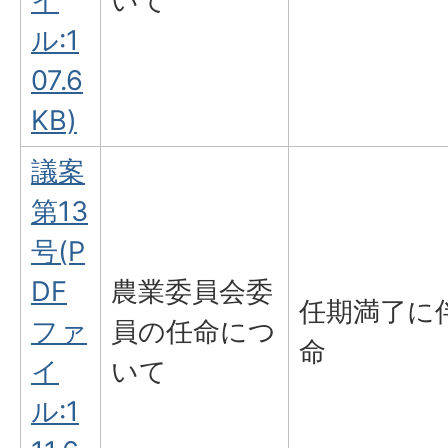
イ
いて
ル:1
07.6
KB)
議案
第13
号(P
DF
農業委員会委
任期満了に
ファ
員の任命につ
命
イ
いて
ル:1