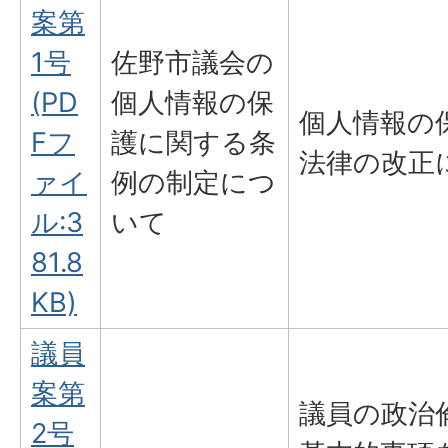
案第
1号
佐野市議会の
(PD
個人情報の保
個人情報の
Fフ
護に関する条
法律の改正
ァイ
例の制定につ
ル:3
いて
81.8
KB)
議員
案第
議員の政治
2号