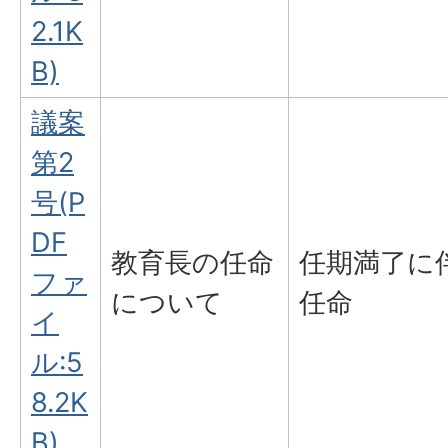
2.1K
B)
議案
第2
号(P
DF
教育長の任命
任期満了に
ファ
について
任命
イ
ル:5
8.2K
B)