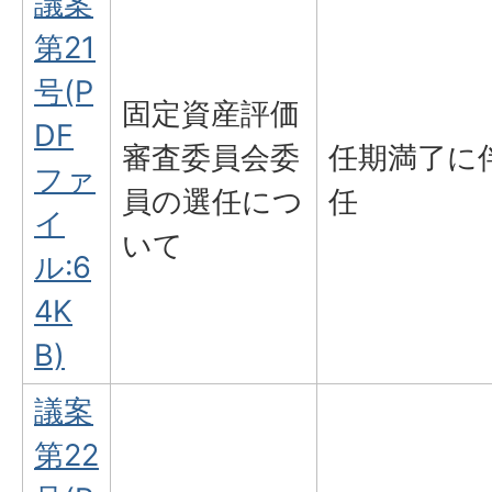
議案
第21
号(P
固定資産評価
DF
審査委員会委
任期満了に
ファ
員の選任につ
任
イ
いて
ル:6
4K
B)
議案
第22