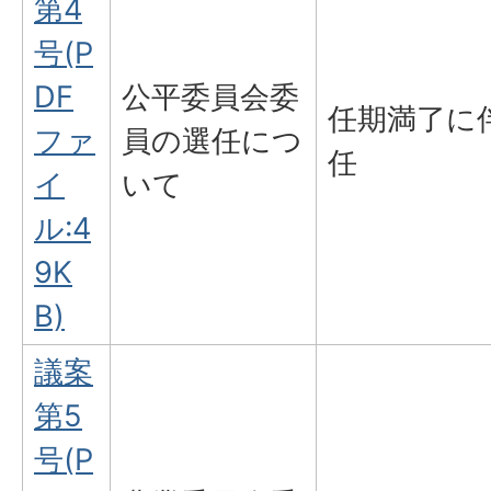
第4
号(P
DF
公平委員会委
任期満了に
ファ
員の選任につ
任
イ
いて
ル:4
9K
B)
議案
第5
号(P