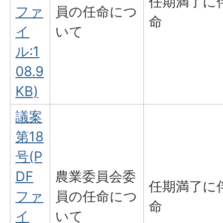
任期満了に
ファ
員の任命につ
命
イ
いて
ル:1
08.9
KB)
議案
第18
号(P
DF
農業委員会委
任期満了に
ファ
員の任命につ
命
イ
いて