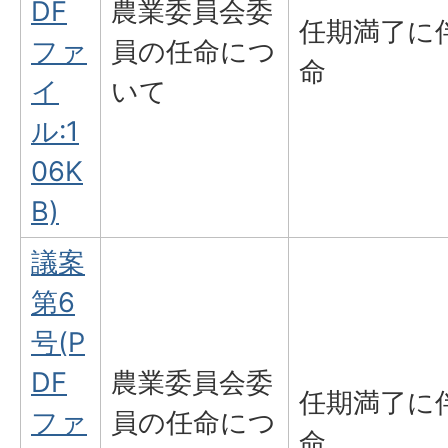
DF
農業委員会委
任期満了に
ファ
員の任命につ
命
イ
いて
ル:1
06K
B)
議案
第6
号(P
DF
農業委員会委
任期満了に
ファ
員の任命につ
命