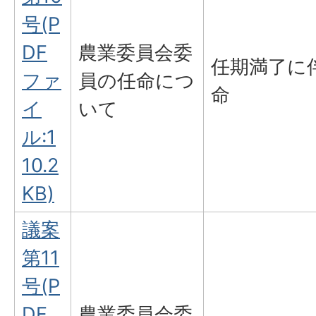
号(P
DF
農業委員会委
任期満了に
ファ
員の任命につ
命
イ
いて
ル:1
10.2
KB)
議案
第11
号(P
DF
農業委員会委