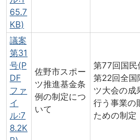
65.7
KB)
議案
第31
号(P
第77回国
佐野市スポー
DF
第22回全
ツ推進基金条
ファ
ツ大会の成
例の制定につ
イ
行う事業の
いて
ル:7
ための制定
8.2K