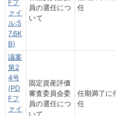
Fフ
員の選任につ
任
ァイ
いて
ル:5
7.6K
B)
議案
第2
4号
固定資産評価
(PD
審査委員会委
任期満了に
Fフ
員の選任につ
任
ァイ
いて