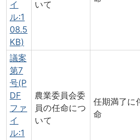
イ
いて
ル:1
08.5
KB)
議案
第7
号(P
DF
農業委員会委
任期満了に
ファ
員の任命につ
命
イ
いて
ル:1