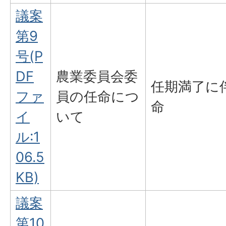
議案
第9
号(P
DF
農業委員会委
任期満了に
ファ
員の任命につ
命
イ
いて
ル:1
06.5
KB)
議案
第10