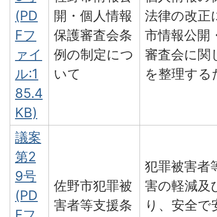
(PD
開・個人情報
法律の改正
Fフ
保護審査会条
市情報公開
ァイ
例の制定につ
審査会に関
ル:1
いて
を整理する
85.4
KB)
議案
第2
犯罪被害者
9号
佐野市犯罪被
害の軽減及
(PD
害者等支援条
り、安全で
Fフ