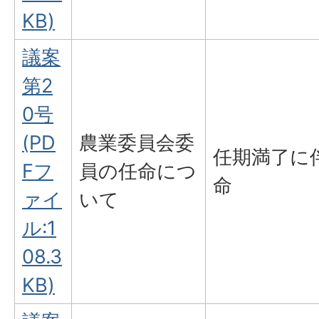
KB)
議案
第2
0号
(PD
農業委員会委
任期満了に
Fフ
員の任命につ
命
ァイ
いて
ル:1
08.3
KB)