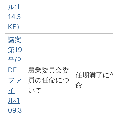
ル:1
14.3
KB)
議案
第19
号(P
DF
農業委員会委
任期満了に
ファ
員の任命につ
命
イ
いて
ル:1
09.3