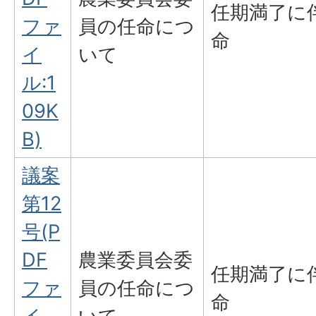
任期満了に
ファ
員の任命につ
命
イ
いて
ル:1
09K
B)
議案
第12
号(P
DF
農業委員会委
任期満了に
ファ
員の任命につ
命