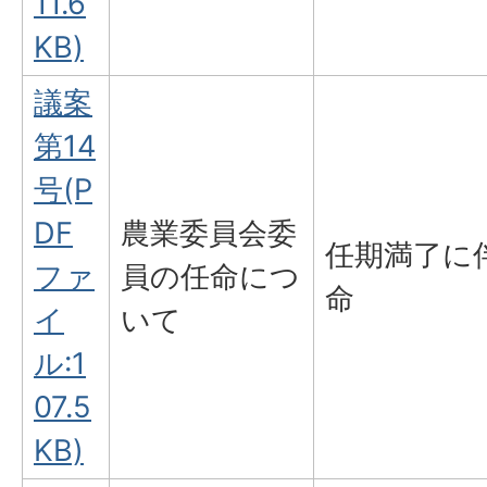
11.6
KB)
議案
第14
号(P
DF
農業委員会委
任期満了に
ファ
員の任命につ
命
イ
いて
ル:1
07.5
KB)