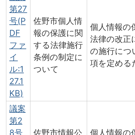
第27
号(P
佐野市個人情
個人情報の
DF
報の保護に関
法律の改正
ファ
する法律施行
の施行につ
イ
条例の制定に
項を定める
ル:1
ついて
27.1
KB)
議案
第2
8号
佐野市情報公
個人情報の