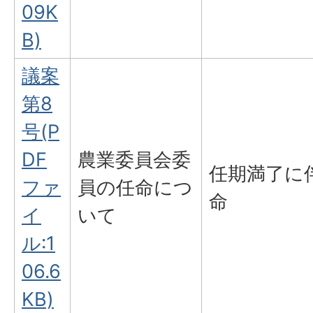
09K
B)
議案
第8
号(P
DF
農業委員会委
任期満了に
ファ
員の任命につ
命
イ
いて
ル:1
06.6
KB)