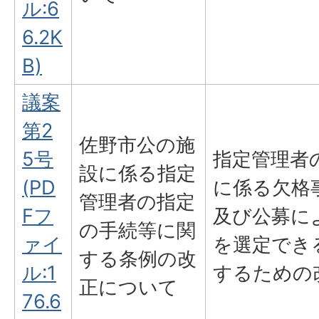
ル:6
6.2K
B)
議案
第2
佐野市公の施
5号
指定管理者
設に係る指定
(PD
に係る欠格
管理者の指定
Fフ
及び公募に
の手続等に関
ァイ
を選定でき
する条例の改
ル:1
するための
正について
76.6