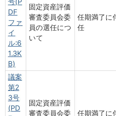
号(P
固定資産評価
DF
審査委員会委
任期満了に
ファ
員の選任につ
任
イ
いて
ル:6
1.3K
B)
議案
第2
3号
固定資産評価
(PD
審査委員会委
任期満了に