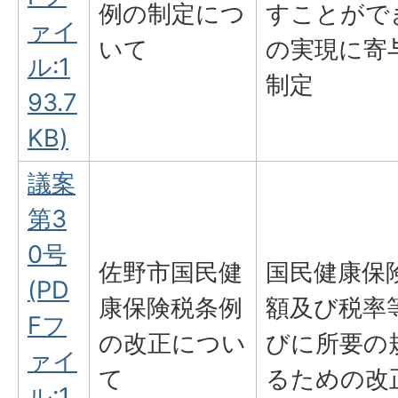
例の制定につ
すことがで
ァイ
いて
の実現に寄
ル:1
制定
93.7
KB)
議案
第3
0号
佐野市国民健
国民健康保
(PD
康保険税条例
額及び税率
Fフ
の改正につい
びに所要の
ァイ
て
るための改
ル:1