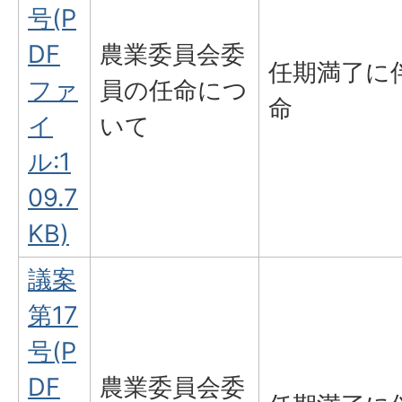
号(P
DF
農業委員会委
任期満了に
ファ
員の任命につ
命
イ
いて
ル:1
09.7
KB)
議案
第17
号(P
DF
農業委員会委