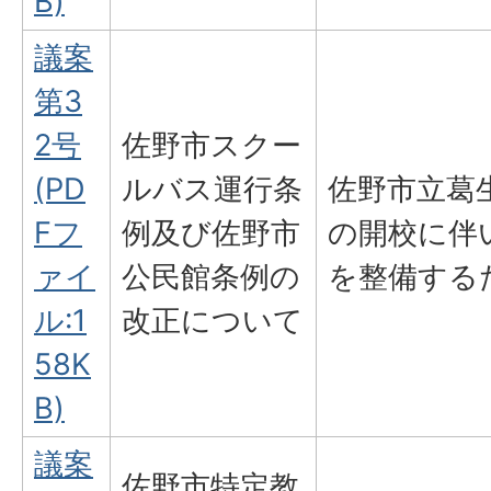
B)
議案
第3
2号
佐野市スクー
(PD
ルバス運行条
佐野市立葛
Fフ
例及び佐野市
の開校に伴
ァイ
公民館条例の
を整備する
ル:1
改正について
58K
B)
議案
佐野市特定教