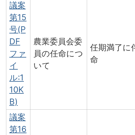
議案
第15
号(P
DF
農業委員会委
任期満了に
ファ
員の任命につ
命
イ
いて
ル:1
10K
B)
議案
第16