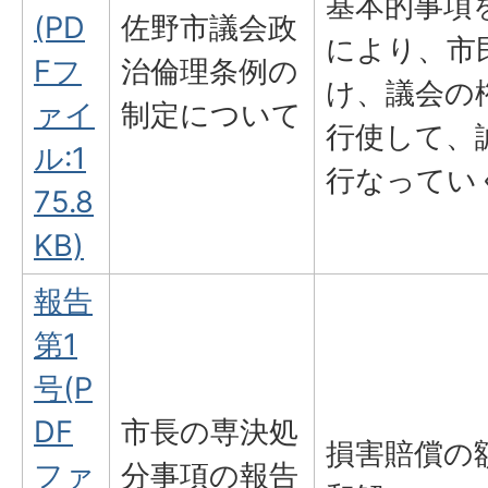
基本的事項
(PD
佐野市議会政
により、市
Fフ
治倫理条例の
け、議会の
ァイ
制定について
行使して、
ル:1
行なってい
75.8
KB)
報告
第1
号(P
DF
市長の専決処
損害賠償の
ファ
分事項の報告