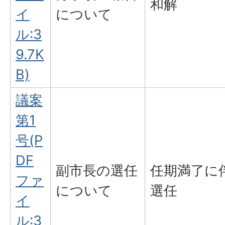
和解
イ
について
ル:3
9.7K
B)
議案
第1
号(P
DF
副市長の選任
任期満了に
ファ
について
選任
イ
ル:3