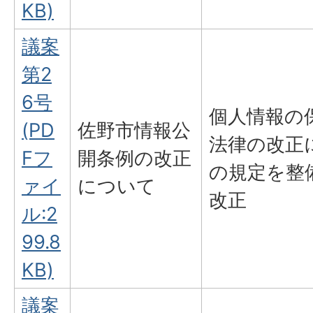
KB)
議案
第2
6号
個人情報の
(PD
佐野市情報公
法律の改正
Fフ
開条例の改正
の規定を整
ァイ
について
改正
ル:2
99.8
KB)
議案