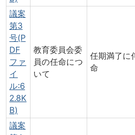
議案
第3
号(P
DF
教育委員会委
任期満了に
ファ
員の任命につ
命
イ
いて
ル:6
2.8K
B)
議案