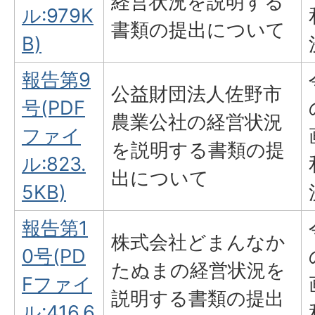
経営状況を説明する
ル:979K
書類の提出について
B)
報告第9
公益財団法人佐野市
号(PDF
農業公社の経営状況
ファイ
を説明する書類の提
ル:823.
出について
5KB)
報告第1
株式会社どまんなか
0号(PD
たぬまの経営状況を
Fファイ
説明する書類の提出
ル:416.6