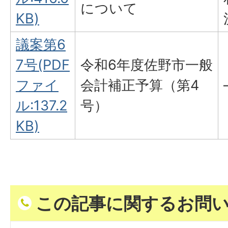
について
KB)
議案第6
7号(PDF
令和6年度佐野市一般
ファイ
会計補正予算（第4
ル:137.2
号）
KB)
この記事に関するお問