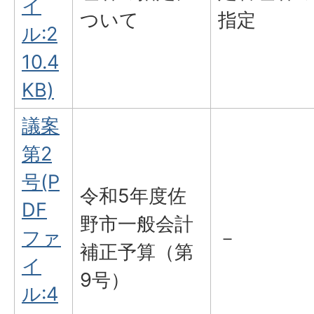
イ
ついて
指定
ル:2
10.4
KB)
議案
第2
号(P
令和5年度佐
DF
野市一般会計
ファ
－
補正予算（第
イ
9号）
ル:4