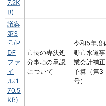
7.2K
B)
議案
第3
号(P
令和5年度
DF
市長の専決処
野市水道事
ファ
分事項の承認
業会計補正
イ
について
予算（第3
ル:1
号）
70.5
KB)