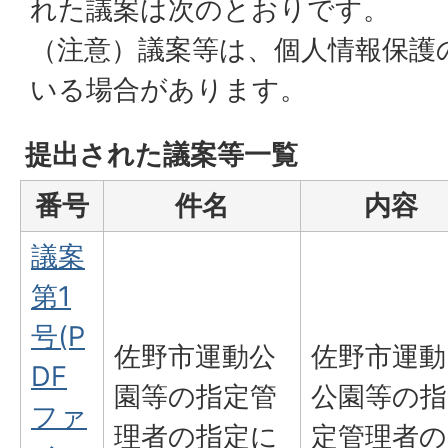
れた議案は次のとおりです。
（注意）議案等は、個人情報保護
いる場合があります。
提出された議案等一覧
番号
件名
内容
議案
第1
号(P
佐野市運動公
佐野市運動
DF
園等の指定管
公園等の指
ファ
理者の指定に
定管理者の