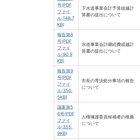
号(PDF
下水道事業会計予算繰越計
ファイ
算書の提出について
ル:148.7
KB)
報告第8
号(PDF
水道事業会計継続費繰越計
ファイ
算書の提出について
ル:90.9
KB)
報告第9
号(PDF
市長の専決処分事項の報告
ファイ
について
ル:350.
5KB)
議案第5
6号(PDF
人権擁護委員候補者の推薦
ファイ
について
ル:355.
9KB)