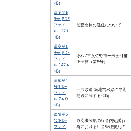
KB)
議案第6
5号(PDF
ファイ
監査委員の選任について
ル:127.1
KB)
議案第6
6号(PDF
令和7年度佐野市一般会計補
ファイ
正予算（第5号）
ル:147.4
KB)
請願第1
号(PDF
一般県道 築地吉水線の早期
ファイ
開通に関する請願
ル:24.9
KB)
陳情第2
号(PDF
政党機関紙の庁舎内勧誘行
ファイ
為における庁舎管理規則の