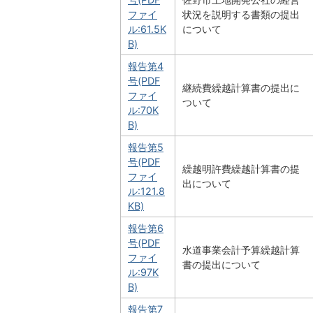
ファイ
状況を説明する書類の提出
ル:61.5K
について
B)
報告第4
号(PDF
継続費繰越計算書の提出に
ファイ
ついて
ル:70K
B)
報告第5
号(PDF
繰越明許費繰越計算書の提
ファイ
出について
ル:121.8
KB)
報告第6
号(PDF
水道事業会計予算繰越計算
ファイ
書の提出について
ル:97K
B)
報告第7