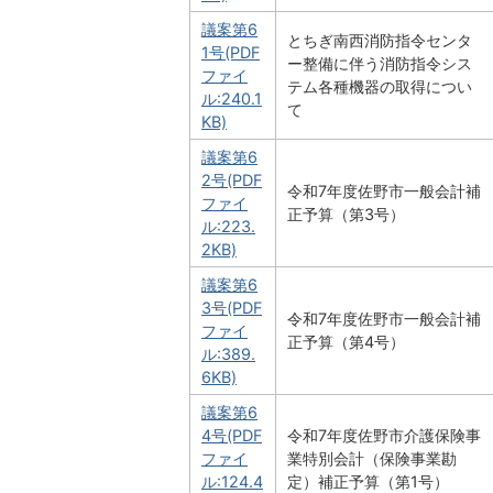
議案第6
とちぎ南西消防指令センタ
1号(PDF
ー整備に伴う消防指令シス
ファイ
テム各種機器の取得につい
ル:240.1
て
KB)
議案第6
2号(PDF
令和7年度佐野市一般会計補
ファイ
正予算（第3号）
ル:223.
2KB)
議案第6
3号(PDF
令和7年度佐野市一般会計補
ファイ
正予算（第4号）
ル:389.
6KB)
議案第6
4号(PDF
令和7年度佐野市介護保険事
ファイ
業特別会計（保険事業勘
ル:124.4
定）補正予算（第1号）