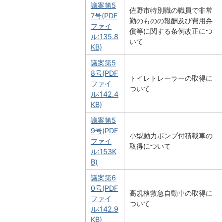
議案第5
佐野市特別職の職員で非常
7号(PDF
勤のものの報酬及び費用弁
ファイ
償等に関する条例改正につ
ル:135.8
いて
KB)
議案第5
8号(PDF
トイレトレーラーの取得に
ファイ
ついて
ル:142.4
KB)
議案第5
9号(PDF
小型動力ポンプ付積載車の
ファイ
取得について
ル:153K
B)
議案第6
0号(PDF
高規格救急自動車の取得に
ファイ
ついて
ル:142.9
KB)