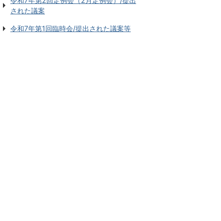
令和7年第2回定例会（2月定例会）/提出
された議案
令和7年第1回臨時会/提出された議案等