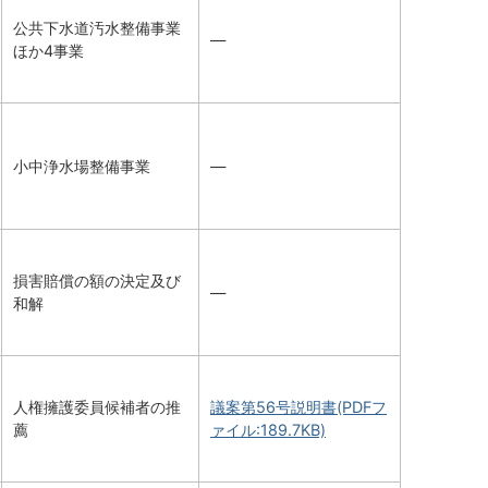
公共下水道汚水整備事業
―
ほか4事業
小中浄水場整備事業
―
損害賠償の額の決定及び
―
和解
人権擁護委員候補者の推
議案第56号説明書(PDFフ
薦
ァイル:189.7KB)