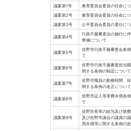
議案第1号
教育委員会委員の任命につ
議案第2号
教育委員会委員の任命につ
議案第3号
公平委員会委員の選任につ
行政不服審査法の施行に伴
議案第4号
整備について
佐野市行政不服審査会条例
議案第5号
て
佐野市行政不服審査担当職
議案第6号
関する条例の制定について
佐野市職員の勤務時間、休
議案第7号
関する条例の改正について
佐野市証人等実費弁償条例
議案第8号
て
佐野市長等の給与及び旅費
議案第9号
及び佐野市議会の議員の議
用弁償等に関する条例の改