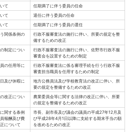
いて
任期満了に伴う委員の任命
いて
退任に伴う委員の任命
いて
任期満了に伴う委員の選任
う関係条例の
行政不服審査法の施行に伴い、所要の規定を整
備するための改正
の制定につい
行政不服審査法の施行に伴い、佐野市行政不服
審査会を設置するための制定
員の任用等に
行政不服審査法に係る審理手続を行う行政不服
審査担当職員を任用するための制定
日及び休暇に
地方公務員法及び学校教育法の改正に伴い、所
要の規定を整備するための改正
の改正につい
農業委員会等に関する法律の改正に伴い、所要
の規定を整備するための改正
に関する条例
市長、副市長及び議会の議員の平成27年12月及
員報酬及び費
び平成28年4月1日以降に支給する期末手当の額
正について
を改めるための改正