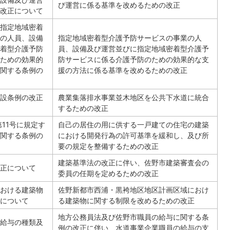
び運営に係る基準を改めるための改正
改正について
指定地域密着
の人員、設備
指定地域密着型介護予防サービスの事業の人
着型介護予防
員、設備及び運営並びに指定地域密着型介護予
ための効果的
防サービスに係る介護予防のための効果的な支
関する条例の
援の方法に係る基準を改めるための改正
設条例の改正
農業集落排水事業並木地区を公共下水道に統合
するための改正
11号に規定す
自己の居住の用に供する一戸建ての住宅の建築
関する条例の
における開発行為の許可基準を緩和し、及び所
要の規定を整備するための改正
建築基準法の改正に伴い、佐野市建築審査会の
正について
委員の任期を定めるための改正
おける建築物
佐野新都市西浦・黒袴地区地区計画区域におけ
について
る建築物に関する制限を改めるための改正
地方公務員法及び佐野市職員の給与に関する条
給与の種類及
例の改正に伴い、水道事業企業職員の給与の支