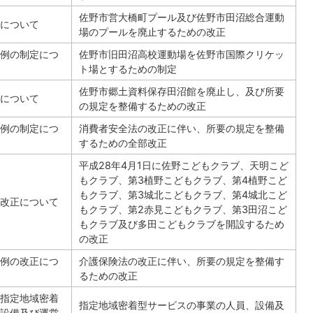
佐野市営大橋町プール及び佐野市田沼総合運動
について
場のプールを廃止するための改正
例の制定につ
佐野市旧田沼高校運動場を佐野市国際クリケッ
ト場とするための制定
佐野市郷土資料保存田沼館を廃止し、及び所要
について
の規定を整備するための改正
例の制定につ
消費者安全法の改正に伴い、所要の規定を整備
するための全部改正
平成28年4月1日に佐野こどもクラブ、天明こど
もクラブ、第3植野こどもクラブ、第4植野こど
もクラブ、第3城北こどもクラブ、第4城北こど
改正について
もクラブ、第2赤見こどもクラブ、第3田沼こど
もクラブ及び多田こどもクラブを開設するため
の改正
例の改正につ
介護保険法の改正に伴い、所要の規定を整備す
るための改正
指定地域密着
指定地域密着型サービスの事業の人員、設備及
設備及び運営