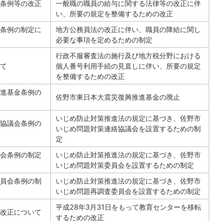
条例等の改正
一般職の職員の給与に関する法律等の改正に伴
い、所要の規定を整備するための改正
条例の制定に
地方公務員法の改正に伴い、職員の降給に関し
必要な事項を定めるための制定
行政不服審査法の施行及び地方税分野における
て
個人番号利用手続の見直しに伴い、所要の規定
を整備するための改正
進基金条例の
佐野市東日本大震災復興推進基金の廃止
いじめ防止対策推進法の規定に基づき、佐野市
協議会条例の
いじめ問題対策連絡協議会を設置するための制
定
会条例の制定
いじめ防止対策推進法の規定に基づき、佐野市
いじめ問題対策委員会を設置するための制定
員会条例の制
いじめ防止対策推進法の規定に基づき、佐野市
いじめ問題再調査委員会を設置するための制定
平成28年3月31日をもって教育センターを移転
改正について
するための改正