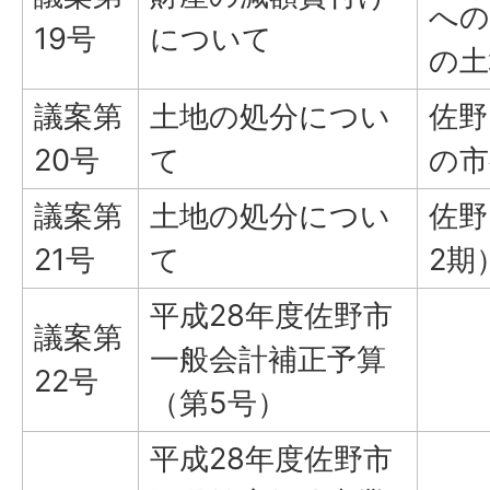
への
19号
について
の土
議案第
土地の処分につい
佐野
20号
て
の市
議案第
土地の処分につい
佐野
21号
て
2期
平成28年度佐野市
議案第
一般会計補正予算
22号
（第5号）
平成28年度佐野市