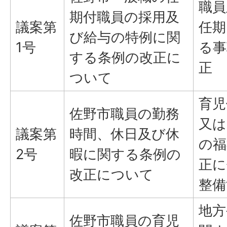
職員
期付職員の採用及
議案第
任期
び給与の特例に関
1号
る事
する条例の改正に
正
ついて
育児
佐野市職員の勤務
又は
議案第
時間、休日及び休
の福
2号
暇に関する条例の
正に
改正について
整備
地方
佐野市職員の育児