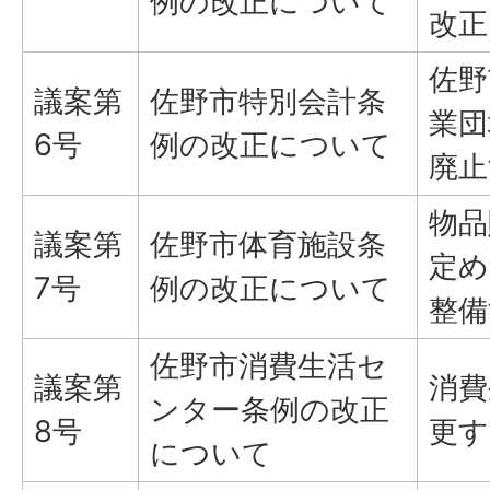
例の改正について
改正
佐野
議案第
佐野市特別会計条
業団
6号
例の改正について
廃止
物品
議案第
佐野市体育施設条
定め
7号
例の改正について
整備
佐野市消費生活セ
議案第
消費
ンター条例の改正
8号
更す
について