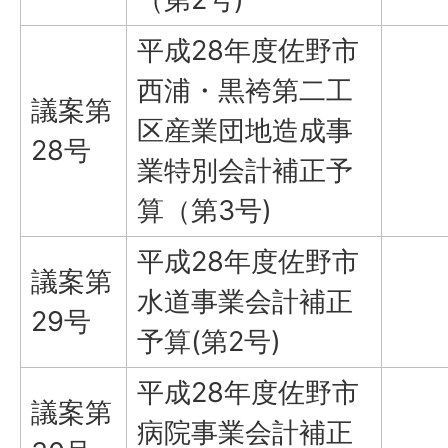
平成28年度佐野市
西浦・黒袴第二工
議案第
区産業団地造成事
28号
業特別会計補正予
算（第3号)
平成28年度佐野市
議案第
水道事業会計補正
29号
予算(第2号)
平成28年度佐野市
議案第
病院事業会計補正