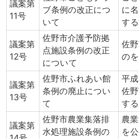
議案第
ブ条例の改正につ
に名
11号
いて
する
佐野市介護予防拠
議案第
佐野
点施設条例の改正
12号
のを
について
佐野市ふれあい館
平成
議案第
条例の廃止につい
佐野
13号
て
する
佐野市農業集落排
農業
議案第
水処理施設条例の
を公
14号