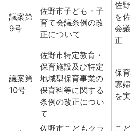
佐野
佐野市子ども・子
議案第
を佐
育て会議条例の改
9号
会議
正について
正
佐野市特定教育・
保育施設及び特定
保育
議案第
地域型保育事業の
寡婦
10号
保育料等に関する
を実
条例の改正につい
て
佐野市こどもクラ
こど