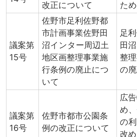
改正について
ため
佐野市足利佐野都
市計画事業佐野田
足利
議案第
沼インター周辺土
田沼
15号
地区画整理事業施
整理
行条例の廃止につ
の廃
いて
広告
め、
議案第
佐野市都市公園条
の利
16号
例の改正について
改め