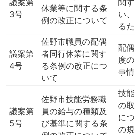
議案第
関す
休業等に関する条
3号
い、
例の改正について
るた
佐野市職員の配偶
配偶
議案第
者同行休業に関す
度の
4号
る条例の改正につ
事情
いて
技能
佐野市技能労務職
の取
議案第
員の給与の種類及
につ
5号
び基準に関する条
の規