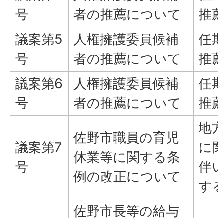
号
者の推薦について
推
議案第5
人権擁護委員候補
任
号
者の推薦について
推
議案第6
人権擁護委員候補
任
号
者の推薦について
推
地
佐野市職員の育児
議案第7
に
休業等に関する条
号
伴
例の改正について
す
佐野市長等の給与