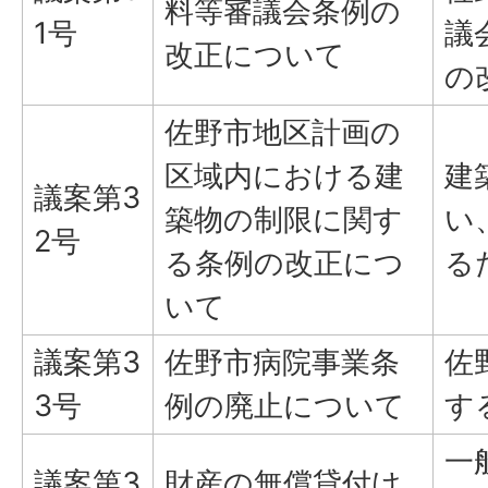
料等審議会条例の
1号
議
改正について
の
佐野市地区計画の
区域内における建
建
議案第3
築物の制限に関す
い
2号
る条例の改正につ
る
いて
議案第3
佐野市病院事業条
佐
3号
例の廃止について
す
一
議案第3
財産の無償貸付け