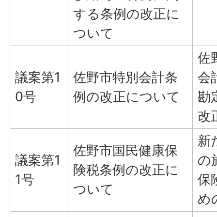
する条例の改正に
ついて
佐
議案第1
佐野市特別会計条
会
0号
例の改正について
勘
改
新
佐野市国民健康保
議案第1
の
険税条例の改正に
1号
保
ついて
め