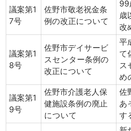
9
議案第1
佐野市敬老祝金条
歳
7号
例の改正について
改
平
佐野市デイサービ
議案第1
て
スセンター条例の
8号
ス
改正について
め
佐野市介護老人保
佐
議案第1
健施設条例の廃止
あ
9号
について
す
新