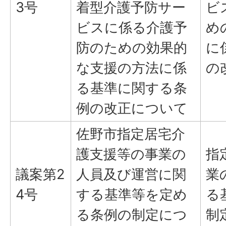
3号
着型介護予防サー
ビ
ビスに係る介護予
め
防のための効果的
に
な支援の方法に係
の
る基準に関する条
例の改正について
佐野市指定居宅介
護支援等の事業の
指
議案第2
人員及び運営に関
業
4号
する基準等を定め
る
る条例の制定につ
制