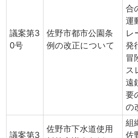
合
運
議案第3
佐野市都市公園条
レ
0号
例の改正について
発
冒
ス
遠
要
の
組
佐野市下水道使用
議案第3
佐