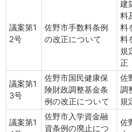
建
料
議案第1
佐野市手数料条例
料
2号
の改正について
料
規
正
佐野市国民健康保
佐
議案第1
険財政調整基金条
調
3号
例の改正について
規
佐野市入学資金融
議案第1
佐
資条例の廃止につ