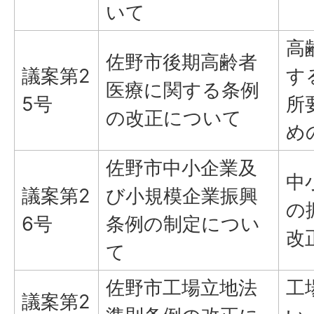
いて
高
佐野市後期高齢者
議案第2
す
医療に関する条例
5号
所
の改正について
め
佐野市中小企業及
中
議案第2
び小規模企業振興
の
6号
条例の制定につい
改
て
佐野市工場立地法
工
議案第2