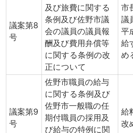
及び旅費に関する
市
条例及び佐野市議
議
議案第8
会の議員の議員報
平
号
酬及び費用弁償等
給
に関する条例の改
め
正について
佐野市職員の給与
に関する条例及び
佐野市一般職の任
議案第9
給
期付職員の採用及
号
改
び給与の特例に関