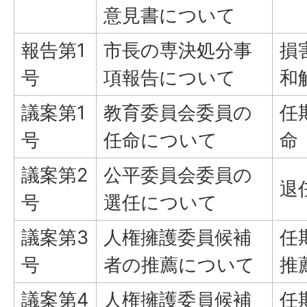
意見書について
報告第1
市長の専決処分事
損
号
項報告について
和
議案第1
教育委員会委員の
任
号
任命について
命
議案第2
公平委員会委員の
退
号
選任について
議案第3
人権擁護委員候補
任
号
者の推薦について
推
議案第4
人権擁護委員候補
任