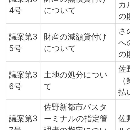
カ
4号
について
の
さ
議案第3
財産の減額貸付け
へ
5号
について
の
佐
議案第3
土地の処分につい
（
6号
て
払
佐野新都市バスタ
議案第3
ーミナルの指定管
佐