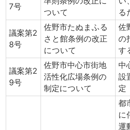
準則条例の改正に
い
7号
ついて
る
佐野市たぬまふる
佐
議案第2
さと館条例の改正
の
8号
について
す
佐野市中心市街地
中
議案第2
活性化広場条例の
設
9号
制定について
定
都
に
運