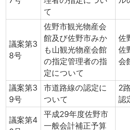
7号
理者の指定につい
ル
て
佐野市観光物産会
館及び佐野市みか
佐
議案第3
も山観光物産会館
佐
8号
の指定管理者の指
会
定について
議案第3
市道路線の認定に
2
9号
ついて
認
平成29年度佐野市
議案第4
一般会計補正予算