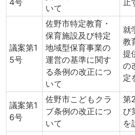
4号
止
いて
佐野市特定教育・
就
保育施設及び特定
教
議案第1
地域型保育事業の
提
5号
運営の基準に関す
の
る条例の改正につ
定
いて
佐野市こどもクラ
第
議案第1
ブ条例の改正につ
び
6号
いて
を