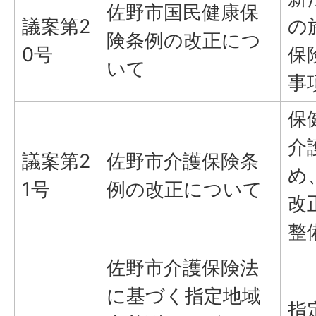
佐野市国民健康保
議案第2
の
険条例の改正につ
0号
保
いて
事
保
介
議案第2
佐野市介護保険条
め
1号
例の改正について
改
整
佐野市介護保険法
に基づく指定地域
指