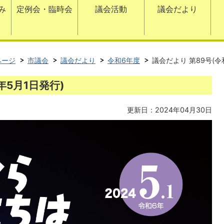
み
定例会・臨時会
議会活動
議会だより
ページ
市議会
議会だより
令和6年度
議会だより 第89号(令
年5月1日発行)
更新日：2024年04月30日