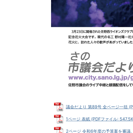
議会だより 第89号 全ページ一括 (PD
1ページ 表紙 (PDFファイル: 547.5K
2ページ 令和6年度の予算案を審