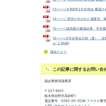
13ページ令和6年2月定例会 審議された
14ページ 賛否が分かれた議案等、陳情の
15ページ議員案の審議結果、意見書案の
16ページ6月定例会日程（案）、佐
ル: 2.8MB)
議会だより
この記事に関するお問い合
議会事務局議事課
〒327-8501
栃木県佐野市高砂町1
電話番号：0283-20-3036 ファクス番号：
お問い合わせフォームはこちら