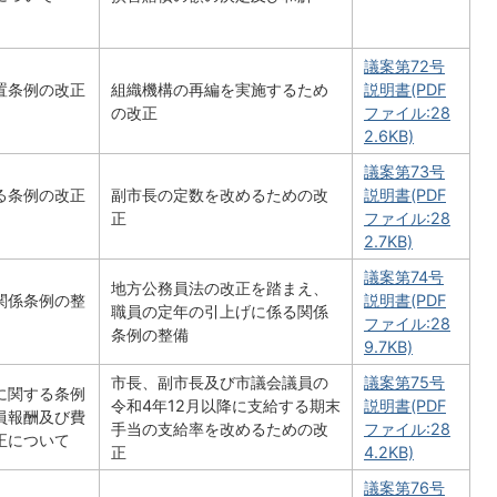
議案第72号
置条例の改正
組織機構の再編を実施するため
説明書(PDF
の改正
ファイル:28
2.6KB)
議案第73号
る条例の改正
副市長の定数を改めるための改
説明書(PDF
正
ファイル:28
2.7KB)
議案第74号
地方公務員法の改正を踏まえ、
関係条例の整
説明書(PDF
職員の定年の引上げに係る関係
ファイル:28
条例の整備
9.7KB)
市長、副市長及び市議会議員の
議案第75号
に関する条例
令和4年12月以降に支給する期末
説明書(PDF
員報酬及び費
手当の支給率を改めるための改
ファイル:28
正について
正
4.2KB)
議案第76号