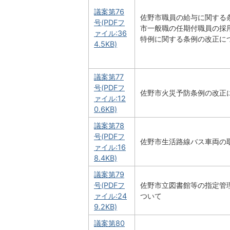
議案第76
佐野市職員の給与に関する
号(PDFフ
市一般職の任期付職員の採
ァイル:36
特例に関する条例の改正に
4.5KB)
議案第77
号(PDFフ
佐野市火災予防条例の改正
ァイル:12
0.6KB)
議案第78
号(PDFフ
佐野市生活路線バス車両の
ァイル:16
8.4KB)
議案第79
号(PDFフ
佐野市立図書館等の指定管
ァイル:24
ついて
9.2KB)
議案第80