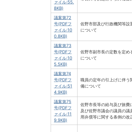
ァイル:55.
8KB)
議案第72
号(PDFフ
佐野市部及び行政機関等設
ァイル:10
について
0.8KB)
議案第73
号(PDFフ
佐野市副市長の定数を定め
ァイル:10
について
5.5KB)
議案第74
号(PDFフ
職員の定年の引上げに伴う
ァイル:51
備について
4.9KB)
議案第75
佐野市長等の給与及び旅費
号(PDFフ
及び佐野市議会の議員の議
ァイル:11
用弁償等に関する条例の改
9.9KB)