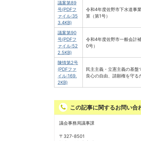
議案第89
号(PDFフ
令和4年度佐野市下水道事
ァイル:35
算（第1号）
3.4KB)
議案第90
号(PDFフ
令和4年度佐野市一般会計補
ァイル:52
0号）
2.5KB)
陳情第2号
(PDFファ
民主主義・立憲主義の基盤
イル:169.
良心の自由、請願権を守る
2KB)
この記事に関するお問い合
議会事務局議事課
〒327-8501