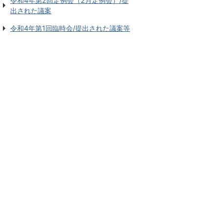
令和4年第2回定例会（2月定例会）/提
出された議案
令和4年第1回臨時会/提出された議案等