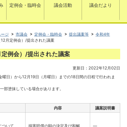
み
定例会・臨時会
議会活動
議会だより
ページ
市議会
定例会・臨時会
提出議案等
令和4年
12月定例会）/提出された議案
月定例会）/提出された議案
更新日：2022年12月02日
（金曜日）から12月19日（月曜日）までの18日間の日程で行われま
一部塗抹している場合があります。
内容
議案説明書
について
損害賠償の額の決定及び和解
―