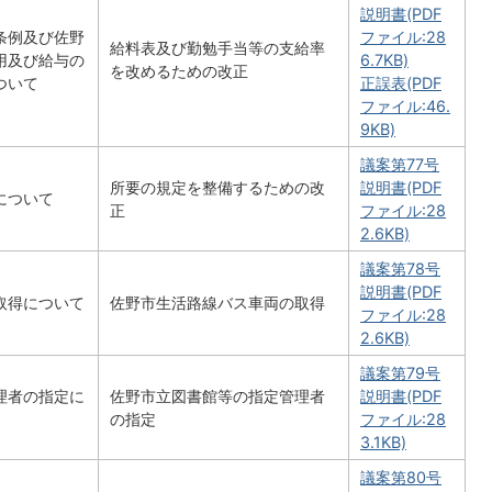
説明書(PDF
条例及び佐野
ファイル:28
給料表及び勤勉手当等の支給率
用及び給与の
6.7KB)
を改めるための改正
ついて
正誤表(PDF
ファイル:46.
9KB)
議案第77号
所要の規定を整備するための改
説明書(PDF
について
正
ファイル:28
2.6KB)
議案第78号
説明書(PDF
取得について
佐野市生活路線バス車両の取得
ファイル:28
2.6KB)
議案第79号
理者の指定に
佐野市立図書館等の指定管理者
説明書(PDF
の指定
ファイル:28
3.1KB)
議案第80号