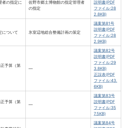
理者の指定に
佐野市郷土博物館の指定管理者
説明書(PDF
の指定
ファイル:28
2.8KB)
議案第81号
説明書(PDF
定について
氷室辺地総合整備計画の策定
ファイル:28
2.9KB)
議案第82号
説明書(PDF
ファイル:29
補正予算（第
―
3.8KB)
正誤表(PDF
ファイル:43.
6KB)
議案第83号
補正予算（第
説明書(PDF
―
ファイル:35
7.5KB)
議案第84号