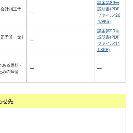
議案第89号
業会計補正予
説明書(PDF
―
ファイル:28
4.9KB)
議案第90号
正予算（第1
説明書(PDF
―
ファイル:14
1.8KB)
である思想・
―
―
ための陳情
わせ先