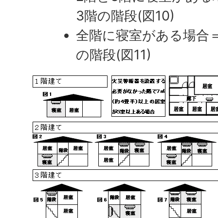
3階の階段(図10)
全階に寝室がある場合＝
の階段(図11)