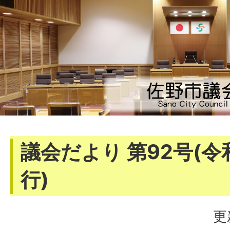
議会だより 第92号(令
行)
更