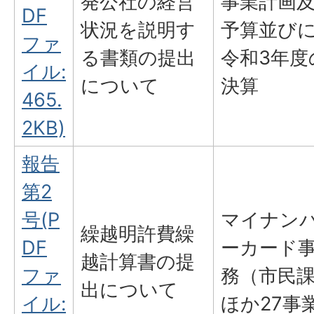
発公社の経営
事業計画
DF
状況を説明す
予算並び
ファ
る書類の提出
令和3年度
イル:
について
決算
465.
2KB)
報告
第2
号(P
マイナン
繰越明許費繰
DF
ーカード
越計算書の提
ファ
務（市民
出について
イル:
ほか27事