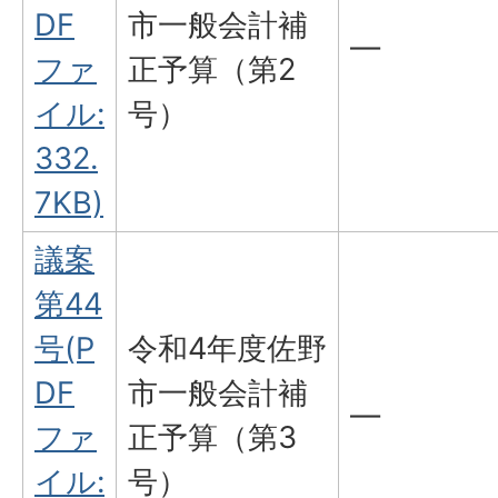
DF
市一般会計補
―
ファ
正予算（第2
イル:
号）
332.
7KB)
議案
第44
号(P
令和4年度佐野
DF
市一般会計補
―
ファ
正予算（第3
イル:
号）