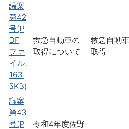
議案
第42
号(P
DF
救急自動車の
救急自動
ファ
取得について
取得
イル:
163.
5KB)
議案
第43
号(P
令和4年度佐野