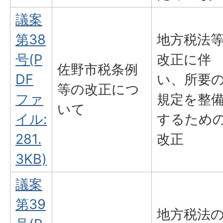
議案
第38
地方税法
号(P
改正に伴
佐野市税条例
DF
い、所要
等の改正につ
ファ
規定を整
いて
イル:
するため
281.
改正
3KB)
議案
第39
地方税法