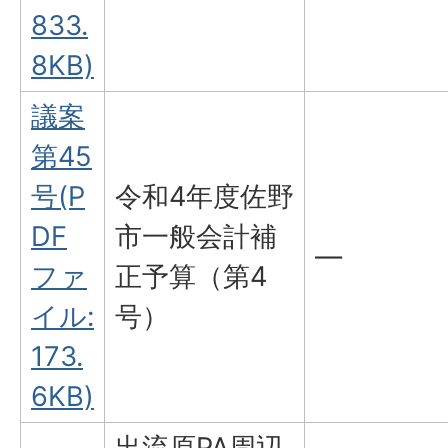
833.
8KB)
議案
第45
号(P
令和4年度佐野
DF
市一般会計補
―
ファ
正予算（第4
イル:
号）
173.
6KB)
出流原PA周辺