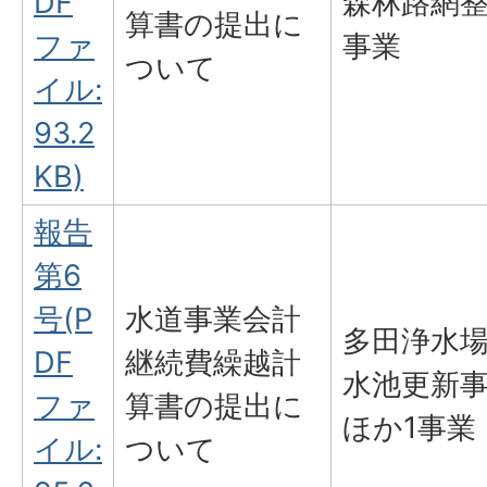
DF
森林路網
算書の提出に
ファ
事業
ついて
イル:
93.2
KB)
報告
第6
号(P
水道事業会計
多田浄水
DF
継続費繰越計
水池更新
ファ
算書の提出に
ほか1事業
イル:
ついて