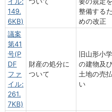
イル:
ついて
要の規定
149.
整備する
6KB)
めの改正
議案
第41
号(P
旧山形小
DF
財産の処分に
の建物及
ファ
ついて
土地の売
イル:
い
261.
7KB)