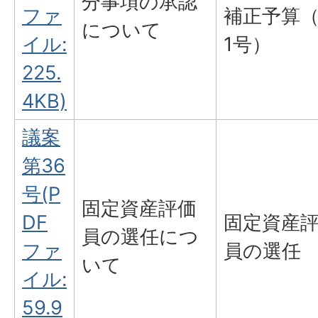
分事項の承認
ファ
補正予算
について
イル:
1号）
225.
4KB)
議案
第36
号(P
固定資産評価
DF
固定資産
員の選任につ
ファ
員の選任
いて
イル:
59.9