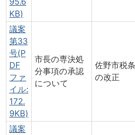
95.6
KB)
議案
第33
号(P
市長の専決処
DF
佐野市税
分事項の承認
ファ
の改正
について
イル:
172.
9KB)
議案