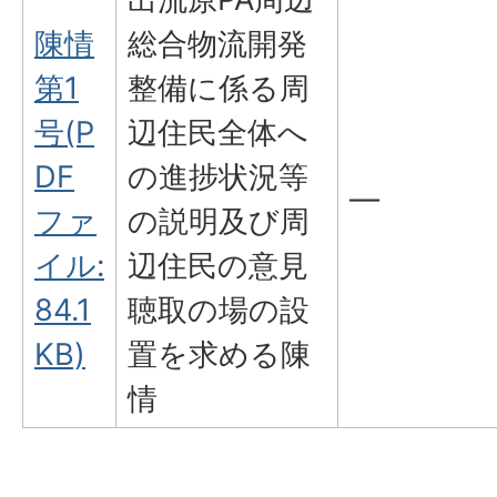
陳情
総合物流開発
第1
整備に係る周
号(P
辺住民全体へ
DF
の進捗状況等
―
ファ
の説明及び周
イル:
辺住民の意見
84.1
聴取の場の設
KB)
置を求める陳
情