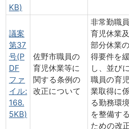
KB)
非常勤職
議案
育児休業
第37
部分休業
号(P
佐野市職員の
得要件を
DF
育児休業等に
し、並び
ファ
関する条例の
職員の育
イル:
改正について
業取得に
168.
る勤務環
5KB)
を整備す
ための改