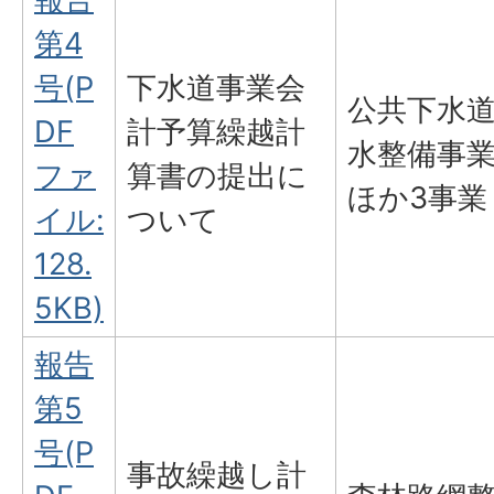
第4
号(P
下水道事業会
公共下水
DF
計予算繰越計
水整備事
ファ
算書の提出に
ほか3事業
イル:
ついて
128.
5KB)
報告
第5
号(P
事故繰越し計