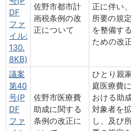
号(P
佐野市都市計
正に伴い
DF
画税条例の改
所要の規
ファ
正について
を整備す
イル:
ための改
130.
8KB)
議案
ひとり親
第40
庭医療費
号(P
佐野市医療費
おける助
DF
助成に関する
対象者を
ファ
条例の改正に
し、及び