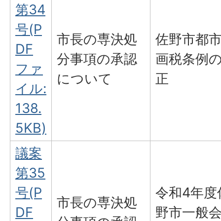
第34
号(P
市長の専決処
佐野市都
DF
分事項の承認
画税条例
ファ
について
正
イル:
138.
5KB)
議案
第35
号(P
令和4年度
市長の専決処
DF
野市一般