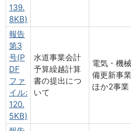
139.
8KB)
報告
第3
号(P
水道事業会計
電気・機
DF
予算繰越計算
備更新事
ファ
書の提出につ
ほか2事業
イル:
いて
120.
5KB)
報告