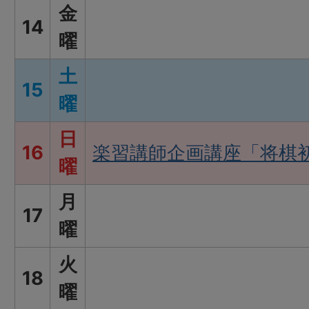
金
14
曜
土
15
曜
日
16
楽習講師企画講座「将棋
曜
月
17
曜
火
18
曜