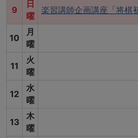
日
9
楽習講師企画講座「将棋
曜
月
10
曜
火
11
曜
水
12
曜
木
13
曜