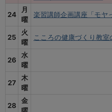
月
24
楽習講師企画講座「モヤっ
曜
火
25
こころの健康づくり教室
曜
水
26
曜
木
27
曜
金
28
曜