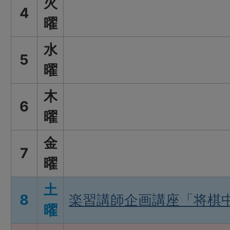
火
4
曜
水
5
曜
木
6
曜
金
7
曜
土
8
楽習講師企画講座「将棋
曜