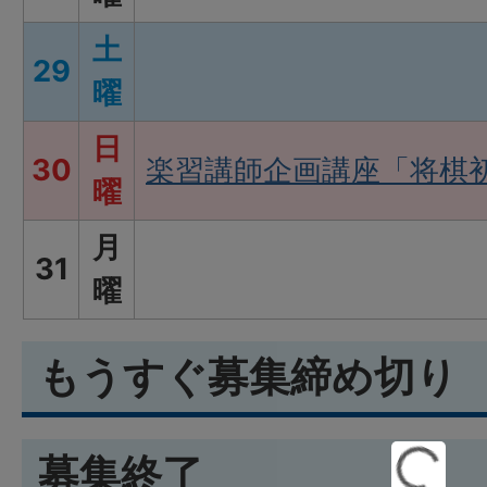
土
29
曜
日
30
楽習講師企画講座「将棋
曜
月
31
曜
もうすぐ募集締め切り
募集終了