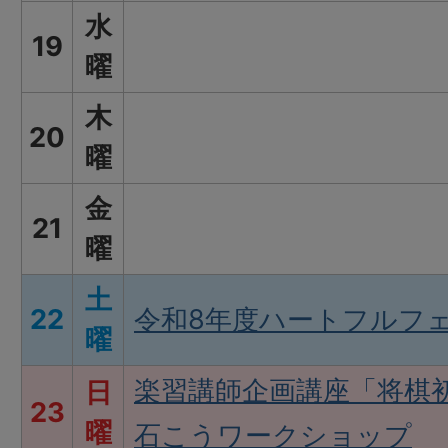
水
19
曜
木
20
曜
金
21
曜
土
22
令和8年度ハートフルフ
曜
楽習講師企画講座「将棋
日
23
曜
石こうワークショップ