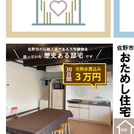
佐
野
市
お
た
め
し
住
宅