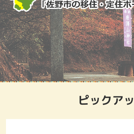
佐
ピックア
野
で
暮
ら