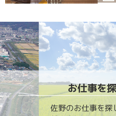
佐
野
市
の
伝
統
工
芸
で
お仕事を
あ
る
佐野のお仕事を探
天