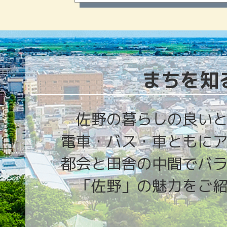
タ
ル
サ
イ
まちを知
ト」
佐野の暮らしの良い
電車・バス・車ともに
都会と田舎の中間でバ
「佐野」の魅力をご