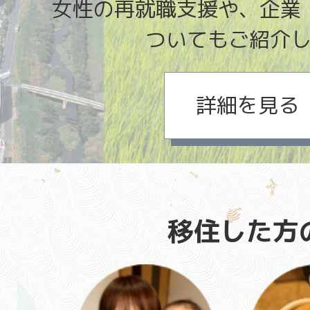
明
女性の再就職支援や、企業
鋳
ついてもご紹介
物
を
詳細を見る
扱
っ
て
い
た
移住した方
歴
史
あ
る