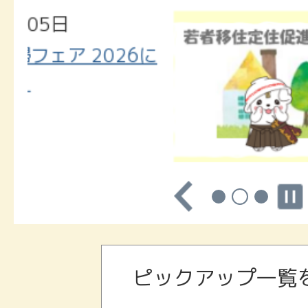
そ
2026年
う！
に
令和8年
「佐
励金をご
野
市
の
移
住・
定
住
ポ
ピックアップ一覧
ー