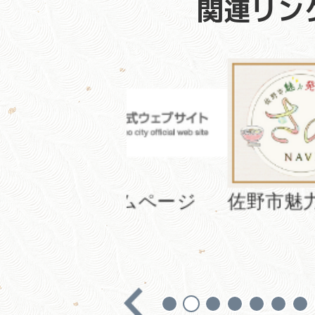
関連リン
み
3
万
円
ームページ
佐野市魅力発信サイト