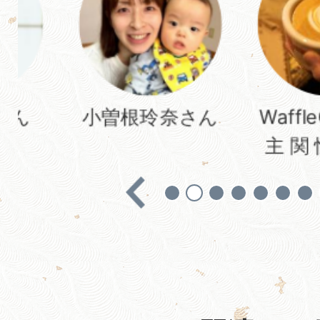
邸
宅
で
す
小曽根玲奈さん
WaffleCoffe
30
日
主 関 恒介さ
間
光
熱
水
費
込