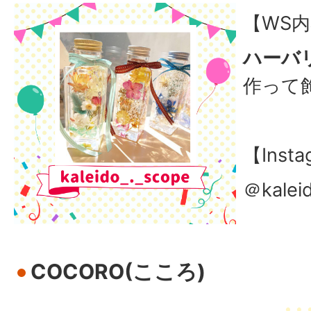
【WS
ハーバ
作って
【Ins
＠kalei
COCORO(こころ)