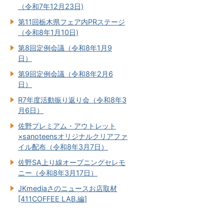
（令和7年12月23日)
第11回栃木県フェア内PRステージ
（令和8年1月10日)
第8回定例会議（令和8年1月9
日）
第9回定例会議（令和8年2月6
日）
R7年度活動振り返り会（令和8年3
月6日）
佐野プレミアム・アウトレット
×sanoteensオリジナルクリアファ
イル配布（令和8年3月7日）
佐野SA上り線オープニングセレモ
ニー（令和8年3月17日）
JKmediaさのニュースお店取材
[411COFFEE LAB.編]