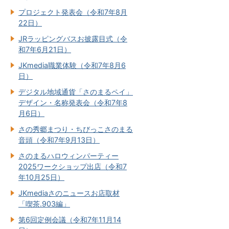
プロジェクト発表会（令和7年8月
22日）
JRラッピングバスお披露目式（令
和7年6月21日）
JKmedia職業体験（令和7年8月6
日）
デジタル地域通貨「さのまるペイ」
デザイン・名称発表会（令和7年8
月6日）
さの秀郷まつり・ちびっこさのまる
音頭（令和7年9月13日）
さのまるハロウィンパーティー
2025ワークショップ出店（令和7
年10月25日）
JKmediaさのニュースお店取材
「喫茶.903編」
第6回定例会議（令和7年11月14