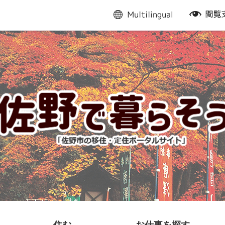
multilingual
閲
覧
支
援
住む
お仕事を探す