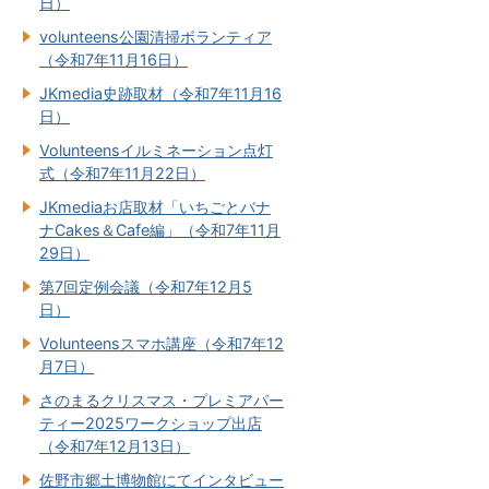
日）
volunteens公園清掃ボランティア
（令和7年11月16日）
JKmedia史跡取材（令和7年11月16
日）
Volunteensイルミネーション点灯
式（令和7年11月22日）
JKmediaお店取材「いちごとバナ
ナCakes＆Cafe編」（令和7年11月
29日）
第7回定例会議（令和7年12月5
日）
Volunteensスマホ講座（令和7年12
月7日）
さのまるクリスマス・プレミアパー
ティー2025ワークショップ出店
（令和7年12月13日）
佐野市郷土博物館にてインタビュー