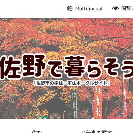
multilingual
閲
覧
支
援
住む
お仕事を探す