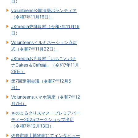
日）
volunteens公園清掃ボランティア
（令和7年11月16日）
JKmedia史跡取材（令和7年11月16
日）
Volunteensイルミネーション点灯
式（令和7年11月22日）
JKmediaお店取材「いちごとバナ
ナCakes＆Cafe編」（令和7年11月
29日）
第7回定例会議（令和7年12月5
日）
Volunteensスマホ講座（令和7年12
月7日）
さのまるクリスマス・プレミアパー
ティー2025ワークショップ出店
（令和7年12月13日）
佐野市郷土博物館にてインタビュー