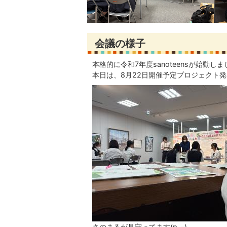
会議の様子
本格的に令和7年度sanoteensが始動し
本日は、8月22日開催予定プロジェクト
さのまるが見守ってます(p_-)