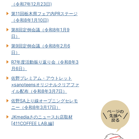
（令和7年12月23日)
第11回栃木県フェア内PRステージ
（令和8年1月10日)
第8回定例会議（令和8年1月9
日）
第9回定例会議（令和8年2月6
日）
R7年度活動振り返り会（令和8年3
月6日）
佐野プレミアム・アウトレット
×sanoteensオリジナルクリアファ
イル配布（令和8年3月7日）
佐野SA上り線オープニングセレモ
ニー（令和8年3月17日）
JKmediaさのニュースお店取材
[411COFFEE LAB.編]