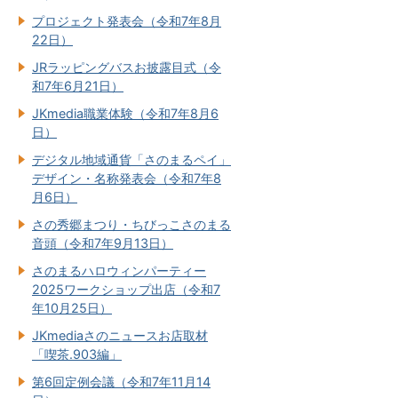
プロジェクト発表会（令和7年8月
22日）
JRラッピングバスお披露目式（令
和7年6月21日）
JKmedia職業体験（令和7年8月6
日）
デジタル地域通貨「さのまるペイ」
デザイン・名称発表会（令和7年8
月6日）
さの秀郷まつり・ちびっこさのまる
音頭（令和7年9月13日）
さのまるハロウィンパーティー
2025ワークショップ出店（令和7
年10月25日）
JKmediaさのニュースお店取材
「喫茶.903編」
第6回定例会議（令和7年11月14