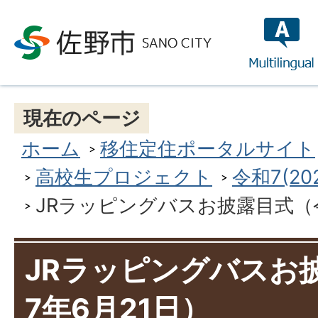
multilin
現在のページ
ホーム
移住定住ポータルサイト
高校生プロジェクト
令和7(2
JRラッピングバスお披露目式（令
JRラッピングバスお
7年6月21日）