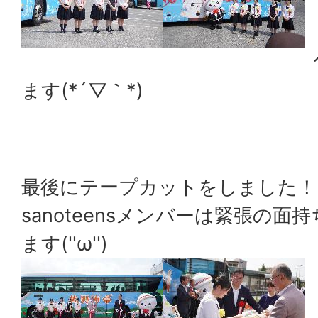
↑さのまるも
ます(*´▽｀*)
最後にテープカットをしました！
sanoteensメンバーは緊張の
ます(''ω'')