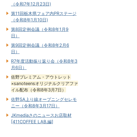
（令和7年12月23日)
第11回栃木県フェア内PRステージ
（令和8年1月10日)
第8回定例会議（令和8年1月9
日）
第9回定例会議（令和8年2月6
日）
R7年度活動振り返り会（令和8年3
月6日）
佐野プレミアム・アウトレット
×sanoteensオリジナルクリアファ
イル配布（令和8年3月7日）
佐野SA上り線オープニングセレモ
ニー（令和8年3月17日）
JKmediaさのニュースお店取材
[411COFFEE LAB.編]