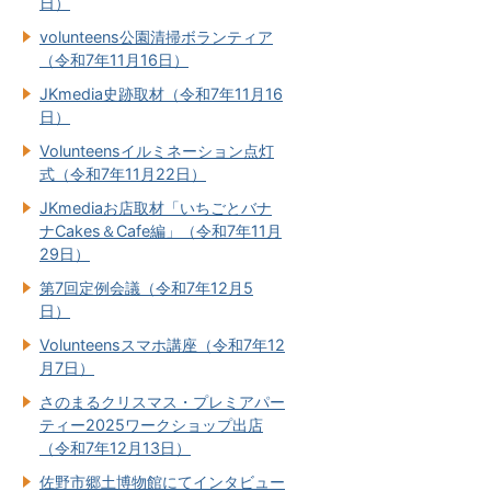
日）
volunteens公園清掃ボランティア
（令和7年11月16日）
JKmedia史跡取材（令和7年11月16
日）
Volunteensイルミネーション点灯
式（令和7年11月22日）
JKmediaお店取材「いちごとバナ
ナCakes＆Cafe編」（令和7年11月
29日）
第7回定例会議（令和7年12月5
日）
Volunteensスマホ講座（令和7年12
月7日）
さのまるクリスマス・プレミアパー
ティー2025ワークショップ出店
（令和7年12月13日）
佐野市郷土博物館にてインタビュー