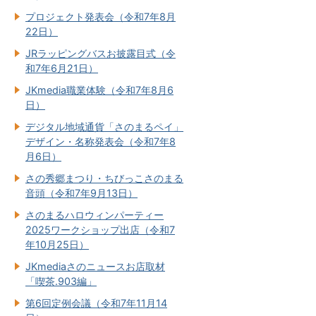
プロジェクト発表会（令和7年8月
22日）
JRラッピングバスお披露目式（令
和7年6月21日）
JKmedia職業体験（令和7年8月6
日）
デジタル地域通貨「さのまるペイ」
デザイン・名称発表会（令和7年8
月6日）
さの秀郷まつり・ちびっこさのまる
音頭（令和7年9月13日）
さのまるハロウィンパーティー
2025ワークショップ出店（令和7
年10月25日）
JKmediaさのニュースお店取材
「喫茶.903編」
第6回定例会議（令和7年11月14