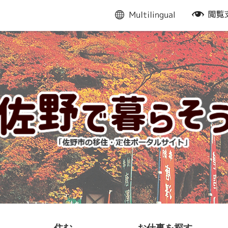
multilingual
閲
覧
支
援
住む
お仕事を探す