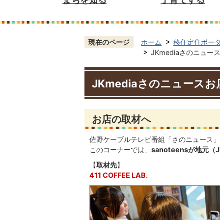
現在のページ
ホーム
移住定住ポー
JKmediaさのニュースお
JKmediaさのニュースお店取
お店の取材へ
佐野ケーブルテレビ番組「さのニュース」
このコーナーでは、
sanoteensが地
【
取材先
】
411 COFFEE LAB.