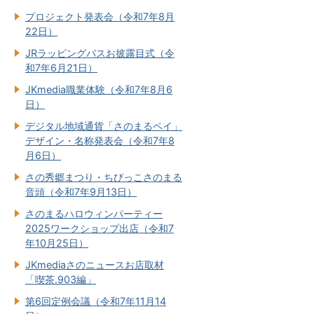
プロジェクト発表会（令和7年8月
22日）
JRラッピングバスお披露目式（令
和7年6月21日）
JKmedia職業体験（令和7年8月6
日）
デジタル地域通貨「さのまるペイ」
デザイン・名称発表会（令和7年8
月6日）
さの秀郷まつり・ちびっこさのまる
音頭（令和7年9月13日）
さのまるハロウィンパーティー
2025ワークショップ出店（令和7
年10月25日）
JKmediaさのニュースお店取材
「喫茶.903編」
第6回定例会議（令和7年11月14