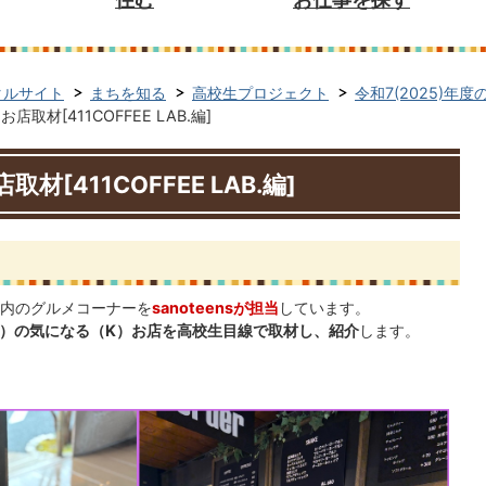
タルサイト
まちを知る
高校生プロジェクト
令和7(2025)年
店取材[411COFFEE LAB.編]
材[411COFFEE LAB.編]
内のグルメコーナーを
sanoteensが担当
しています。
元（J）の気になる（K）お店を高校生目線で取材し、紹介
します。