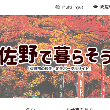
multilingual
閲
覧
支
援
住む
お仕事を探す