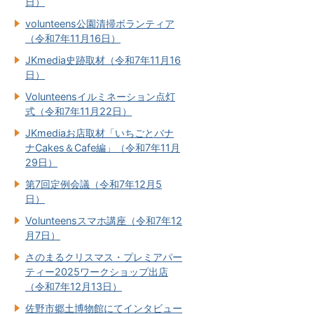
日）
volunteens公園清掃ボランティア
（令和7年11月16日）
JKmedia史跡取材（令和7年11月16
日）
Volunteensイルミネーション点灯
式（令和7年11月22日）
JKmediaお店取材「いちごとバナ
ナCakes＆Cafe編」（令和7年11月
29日）
第7回定例会議（令和7年12月5
日）
Volunteensスマホ講座（令和7年12
月7日）
さのまるクリスマス・プレミアパー
ティー2025ワークショップ出店
（令和7年12月13日）
佐野市郷土博物館にてインタビュー