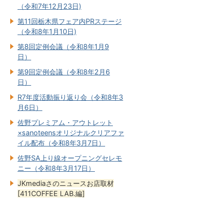
（令和7年12月23日)
第11回栃木県フェア内PRステージ
（令和8年1月10日)
第8回定例会議（令和8年1月9
日）
第9回定例会議（令和8年2月6
日）
R7年度活動振り返り会（令和8年3
月6日）
佐野プレミアム・アウトレット
×sanoteensオリジナルクリアファ
イル配布（令和8年3月7日）
佐野SA上り線オープニングセレモ
ニー（令和8年3月17日）
JKmediaさのニュースお店取材
[411COFFEE LAB.編]