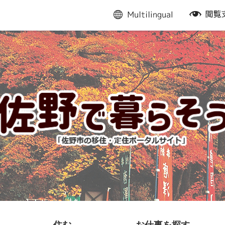
multilingual
閲
覧
支
援
住む
お仕事を探す