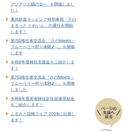
アツアツお鍋の会~」を開催しまし
た！
東武鉄道ラッピング特別車両「さの
まるっと とれいん」の運行を開始
します！
第7回移住者交流会 『さのMeets～
ブルーベリー狩り体験♪～』を開催
します
令和8年度移住支援金をご紹介しま
す！
第7回移住者交流会『さのMeets～
ブルーベリー狩り体験♪～』を開催
しました
令和8年度若者移住定住促進奨励金
をご紹介します！
ふるさと回帰フェア 2026に出展し
ます！