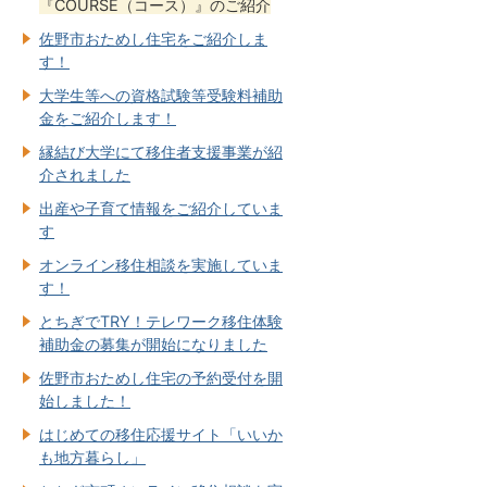
『COURSE（コース）』のご紹介
佐野市おためし住宅をご紹介しま
す！
大学生等への資格試験等受験料補助
金をご紹介します！
縁結び大学にて移住者支援事業が紹
介されました
出産や子育て情報をご紹介していま
す
オンライン移住相談を実施していま
す！
とちぎでTRY！テレワーク移住体験
補助金の募集が開始になりました
佐野市おためし住宅の予約受付を開
始しました！
はじめての移住応援サイト「いいか
も地方暮らし」