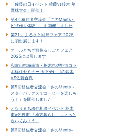
「佐藤の日イベント 佐藤vs鈴木 草
野球大会」開催！
第4回移住者交流会「さのMeets～
ピザ作り体験～」を開催しました
第21回 ふるさと回帰フェア 2025
に初出展します！
オールとちぎ移住＆しごとフェア
2025に出展します！
和歌山県海南市・栃木県佐野市コラ
ボ移住セミナー 天下分け目の鈴木
VS佐藤合戦
第5回移住者交流会「さのMeets～
スターバックスでコーヒーを楽しも
う！」を開催しました
となりまち移住相談イベント 栃木
市×佐野市 「地方暮らし、ちょっと
覗いてみよう」
第6回移住者交流会「さのMeets~