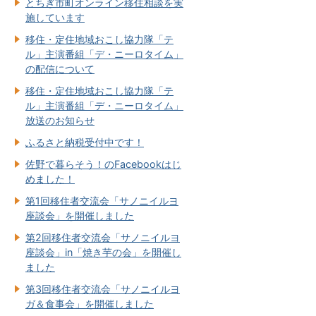
とちぎ市町オンライン移住相談を実
施しています
移住・定住地域おこし協力隊「テ
ル」主演番組「デ・ニーロタイム」
の配信について
移住・定住地域おこし協力隊「テ
ル」主演番組「デ・ニーロタイム」
放送のお知らせ
ふるさと納税受付中です！
佐野で暮らそう！のFacebookはじ
めました！
第1回移住者交流会「サノニイルヨ
座談会」を開催しました
第2回移住者交流会「サノニイルヨ
座談会」in「焼き芋の会」を開催し
ました
第3回移住者交流会「サノニイルヨ
ガ＆食事会」を開催しました