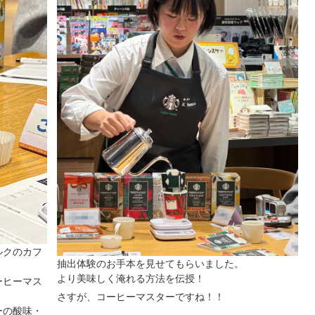
ルクのカフ
抽出体験のお手本を見せてもらいました。
より美味しく淹れる方法を伝授！
ーヒーマス
！
さすが、コーヒーマスターですね！！
ーの酸味・