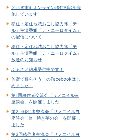
とちぎ市町オンライン移住相談を実
施しています
移住・定住地域おこし協力隊「テ
ル」主演番組「デ・ニーロタイム」
の配信について
移住・定住地域おこし協力隊「テ
ル」主演番組「デ・ニーロタイム」
放送のお知らせ
ふるさと納税受付中です！
佐野で暮らそう！のFacebookはじ
めました！
第1回移住者交流会「サノニイルヨ
座談会」を開催しました
第2回移住者交流会「サノニイルヨ
座談会」in「焼き芋の会」を開催し
ました
第3回移住者交流会「サノニイルヨ