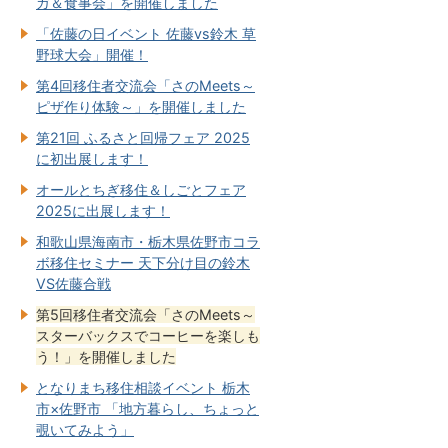
ガ＆食事会」を開催しました
「佐藤の日イベント 佐藤vs鈴木 草
野球大会」開催！
第4回移住者交流会「さのMeets～
ピザ作り体験～」を開催しました
第21回 ふるさと回帰フェア 2025
に初出展します！
オールとちぎ移住＆しごとフェア
2025に出展します！
和歌山県海南市・栃木県佐野市コラ
ボ移住セミナー 天下分け目の鈴木
VS佐藤合戦
第5回移住者交流会「さのMeets～
スターバックスでコーヒーを楽しも
う！」を開催しました
となりまち移住相談イベント 栃木
市×佐野市 「地方暮らし、ちょっと
覗いてみよう」