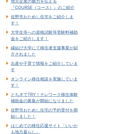
地元企業の魅力を伝える
『COURSE（コース）』のご紹介
佐野市おためし住宅をご紹介しま
す！
大学生等への資格試験等受験料補助
金をご紹介します！
縁結び大学にて移住者支援事業が紹
介されました
出産や子育て情報をご紹介していま
す
オンライン移住相談を実施していま
す！
とちぎでTRY！テレワーク移住体験
補助金の募集が開始になりました
佐野市おためし住宅の予約受付を開
始しました！
はじめての移住応援サイト「いいか
も地方暮らし」