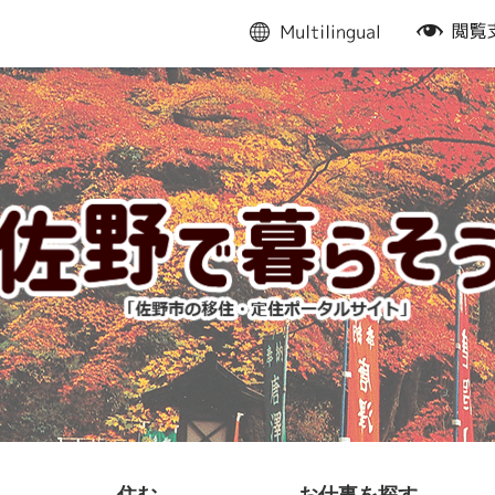
multilingual
閲
覧
支
援
住む
お仕事を探す