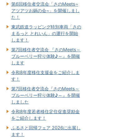
第6回移住者交流会「さのMeets~
アツアツお鍋の会~」を開催しまし
た！
東武鉄道ラッピング特別車両「さの
まるっと とれいん」の運行を開始
します！
第7回移住者交流会 『さのMeets～
ブルーベリー狩り体験♪～』を開催
します
令和8年度移住支援金をご紹介しま
す！
第7回移住者交流会『さのMeets～
ブルーベリー狩り体験♪～』を開催
しました
令和8年度若者移住定住促進奨励金
をご紹介します！
ふるさと回帰フェア 2026に出展し
ます！