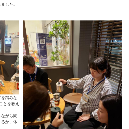
みました。
プを踏みな
ことを教え
しながら聞
きるか、体