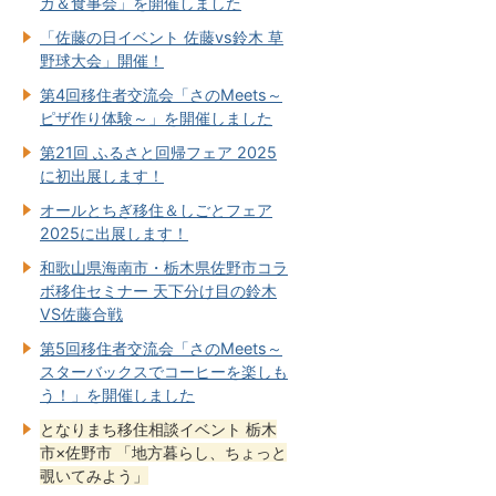
ガ＆食事会」を開催しました
「佐藤の日イベント 佐藤vs鈴木 草
野球大会」開催！
第4回移住者交流会「さのMeets～
ピザ作り体験～」を開催しました
第21回 ふるさと回帰フェア 2025
に初出展します！
オールとちぎ移住＆しごとフェア
2025に出展します！
和歌山県海南市・栃木県佐野市コラ
ボ移住セミナー 天下分け目の鈴木
VS佐藤合戦
第5回移住者交流会「さのMeets～
スターバックスでコーヒーを楽しも
う！」を開催しました
となりまち移住相談イベント 栃木
市×佐野市 「地方暮らし、ちょっと
覗いてみよう」