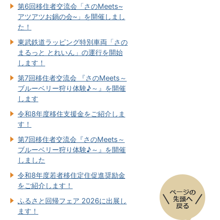
第6回移住者交流会「さのMeets~
アツアツお鍋の会~」を開催しまし
た！
東武鉄道ラッピング特別車両「さの
まるっと とれいん」の運行を開始
します！
第7回移住者交流会 『さのMeets～
ブルーベリー狩り体験♪～』を開催
します
令和8年度移住支援金をご紹介しま
す！
第7回移住者交流会『さのMeets～
ブルーベリー狩り体験♪～』を開催
しました
令和8年度若者移住定住促進奨励金
をご紹介します！
ふるさと回帰フェア 2026に出展し
ます！