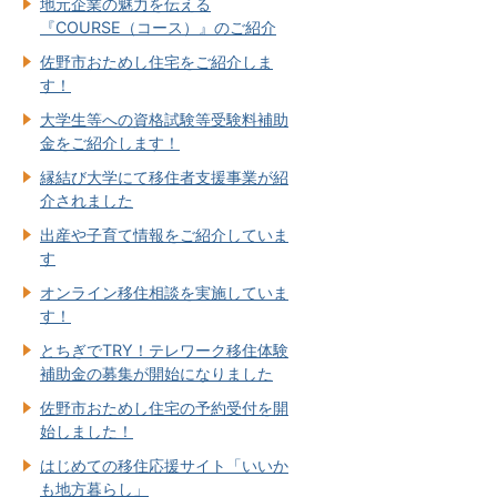
地元企業の魅力を伝える
『COURSE（コース）』のご紹介
佐野市おためし住宅をご紹介しま
す！
大学生等への資格試験等受験料補助
金をご紹介します！
縁結び大学にて移住者支援事業が紹
介されました
出産や子育て情報をご紹介していま
す
オンライン移住相談を実施していま
す！
とちぎでTRY！テレワーク移住体験
補助金の募集が開始になりました
佐野市おためし住宅の予約受付を開
始しました！
はじめての移住応援サイト「いいか
も地方暮らし」