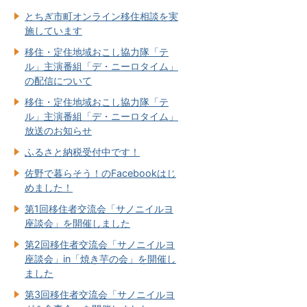
とちぎ市町オンライン移住相談を実
施しています
移住・定住地域おこし協力隊「テ
ル」主演番組「デ・ニーロタイム」
の配信について
移住・定住地域おこし協力隊「テ
ル」主演番組「デ・ニーロタイム」
放送のお知らせ
ふるさと納税受付中です！
佐野で暮らそう！のFacebookはじ
めました！
第1回移住者交流会「サノニイルヨ
座談会」を開催しました
第2回移住者交流会「サノニイルヨ
座談会」in「焼き芋の会」を開催し
ました
第3回移住者交流会「サノニイルヨ