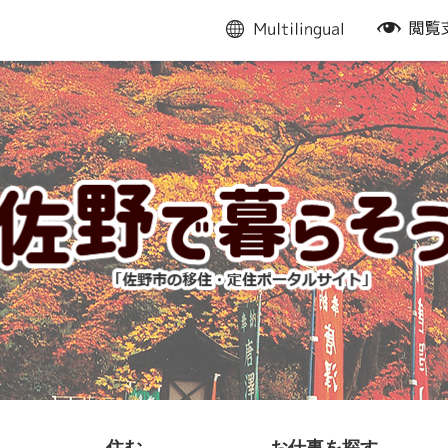
multilingual
閲
覧
支
援
住む
お仕事を探す