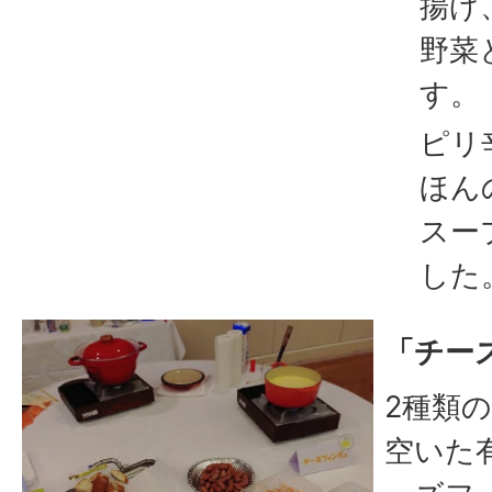
揚げ
野菜
す。
ピリ
ほん
スー
した
「チー
2種類
空いた