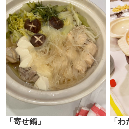
「寄せ鍋」
「わ