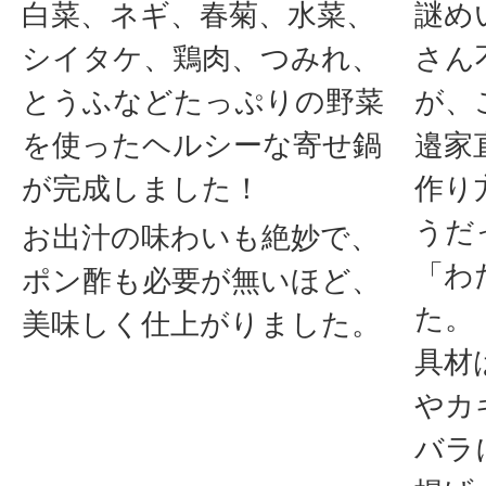
白菜、ネギ、春菊、水菜、
謎め
シイタケ、鶏肉、つみれ、
さん
とうふなどたっぷりの野菜
が、
を使ったヘルシーな寄せ鍋
邉家
が完成しました！
作り
うだ
お出汁の味わいも絶妙で、
「わ
ポン酢も必要が無いほど、
た。
美味しく仕上がりました。
具材
やカ
バラ