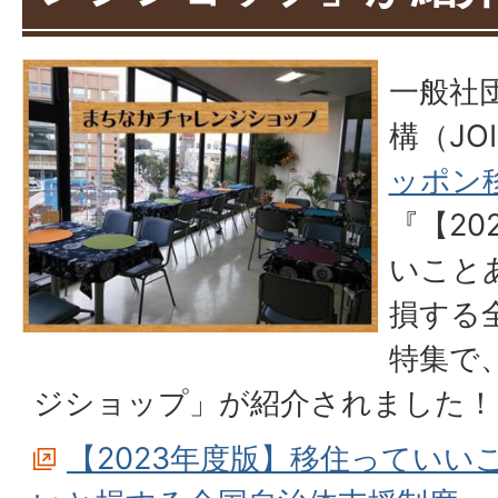
一般社
構（JO
ッポン
『【20
いこと
損する
特集で
ジショップ」が紹介されました！
【2023年度版】移住っていい