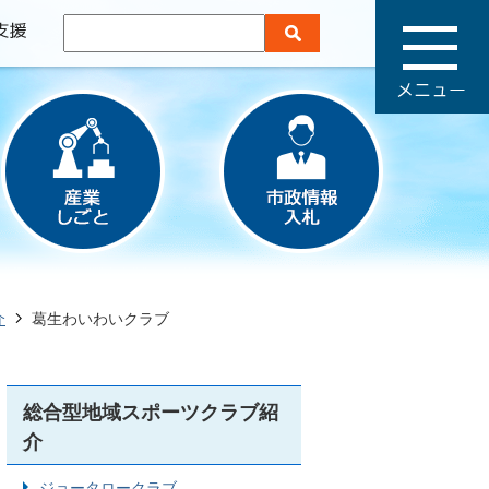
メ
ニ
ュ
ー
介
葛生わいわいクラブ
総合型地域スポーツクラブ紹
介
ジョータロークラブ