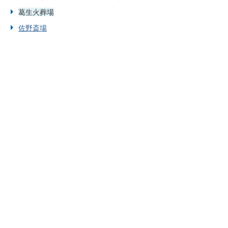
葛生火葬場
佐野斎場