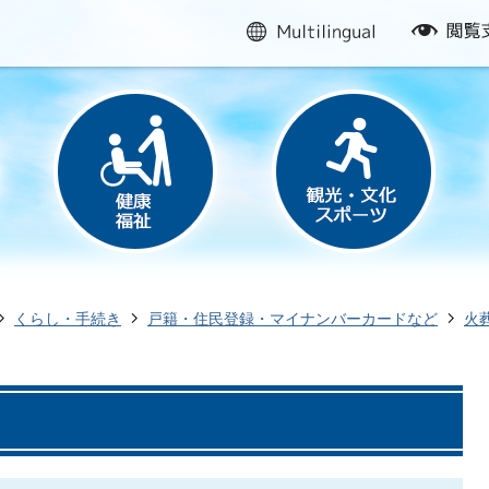
multilingual
閲
覧
支
援
くらし・手続き
戸籍・住民登録・マイナンバーカードなど
火