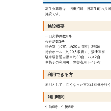
葛生火葬場は、旧田沼町、旧葛生町の共同
施設です。
施設概要
一日火葬件数6件
火葬炉数3基
待合室（和室、約20人収容）2部屋
待合ホール（約20人収容）、湯沸室有
駐車場普通自動車約30台、バス2台
車椅子の利用可、障害者用トイレ有
利用できる方
原則として、亡くなった方又は葬儀を行う
利用時間
午前9時～午後5時