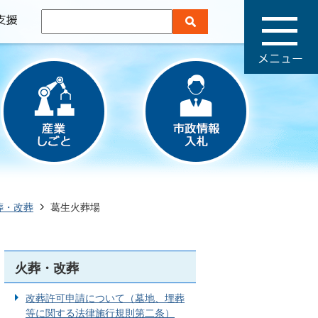
メ
ニ
ュ
ー
葬・改葬
葛生火葬場
火葬・改葬
改葬許可申請について（墓地、埋葬
等に関する法律施行規則第二条）