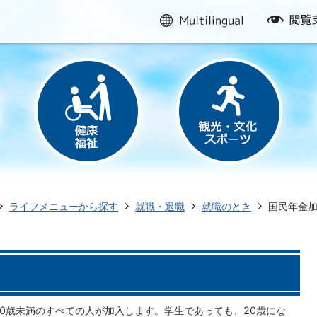
multilingual
閲
覧
支
援
ライフメニューから探す
就職・退職
就職のとき
国民年金
60歳未満のすべての人が加入します。学生であっても、20歳にな