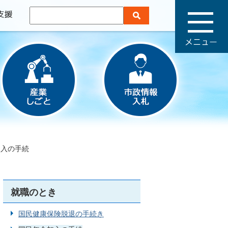
メ
ニ
ュ
ー
加入の手続
就職のとき
国民健康保険脱退の手続き