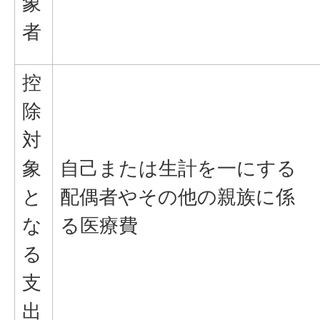
象
者
控
除
対
象
自己または生計を一にする
と
配偶者やその他の親族に係
な
る医療費
る
支
出