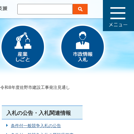
メ
ニ
ュ
ー
令和8年度佐野市建設工事発注見通し
入札の公告・入札関連情報
条件付一般競争入札の公告