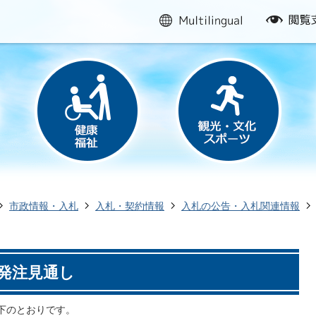
multilingual
閲
覧
支
援
市政情報・入札
入札・契約情報
入札の公告・入札関連情報
発注見通し
下のとおりです。