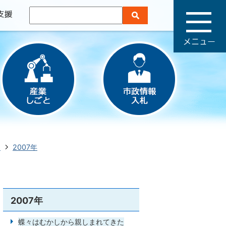
メ
ニ
ュ
ー
イ
2007年
2007年
蝶々はむかしから親しまれてきた