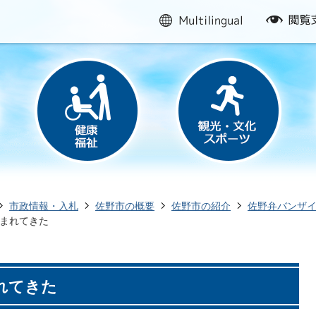
multilingual
閲
覧
支
援
市政情報・入札
佐野市の概要
佐野市の紹介
佐野弁バンザ
まれてきた
れてきた