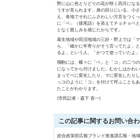
野に山に色とりどりの花が咲く四月になる
うすが見られます。身の回りにいる、小さ
え、各地でそれにふさわしい方言をつくっ
に「ベ」（接尾語）を添えてチョチョベと
となく親しみを感じたからです。
葛生地域や田沼地域の三好・野上では「マ
ら、「確かに年寄りがそう言ってたよ」と
るよ」という人、「かつて使っていたよ」
飛駒には、蝶々に「ベ」と「コ」の二つの
になってから付けました。むかしはかわい
まってベに変化したり、マに変化したりし
っコのように「コ」を付けて呼ぶこともあ
たことがわかります。
(市民記者・森下 喜一)
この記事に関するお問い合わ
総合政策部広報ブランド推進課広報・地