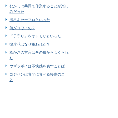
むかしは共同で作業することが楽し
みだった
風呂をセーフロといった
何がコワイの？
「子守り」をオトモリといった
彼岸花はなぜ嫌われた？
松かさの方言はその形からつくられ
た
ウザッポイは不快感を表すことば
コジハンは食間に食べる軽食のこ
と