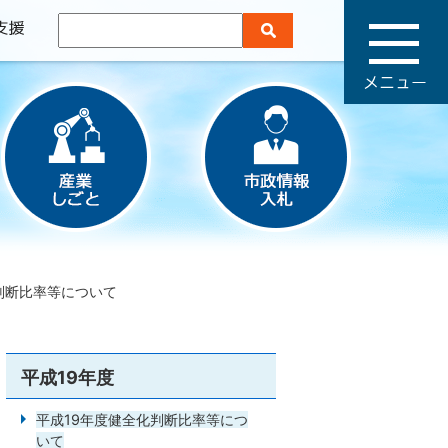
メ
ニ
ュ
ー
判断比率等について
平成19年度
平成19年度健全化判断比率等につ
いて