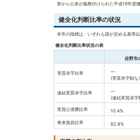
算から公表が義務付けられた平成19年度
健全化判断比率の状況
本市の指標は、いずれも国が定める基準以
健全化判断比率状況の表
佐野市
―
実質赤字比率
(実質赤字額な
―
連結実質赤字比率
(連結実質赤字
実質公債費比率
10.4%
将来負担比率
82.8%