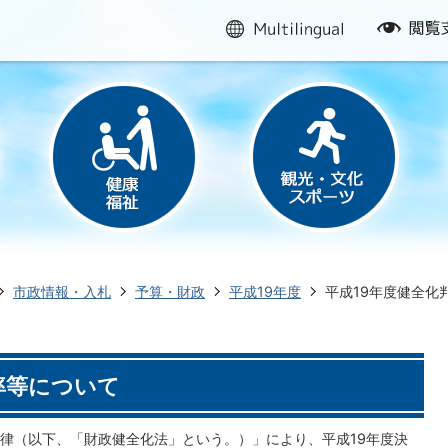
multilingual
閲
覧
支
援
市政情報・入札
予算・財政
平成19年度
平成19年度健全化
率等について
律（以下、「財政健全化法」という。）」により、平成19年度決