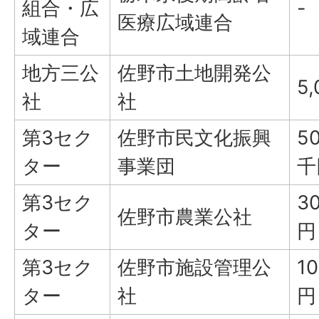
組合・広
-
医療広域連合
域連合
地方三公
佐野市土地開発公
5
社
社
第3セク
佐野市民文化振興
50
ター
事業団
千
第3セク
3
佐野市農業公社
ター
円
第3セク
佐野市施設管理公
1
ター
社
円