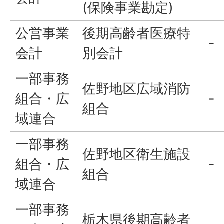
(保険事業勘定)
公営事業
後期高齢者医療特
-
会計
別会計
一部事務
佐野地区広域消防
組合・広
-
組合
域連合
一部事務
佐野地区衛生施設
組合・広
-
組合
域連合
一部事務
栃木県後期高齢者