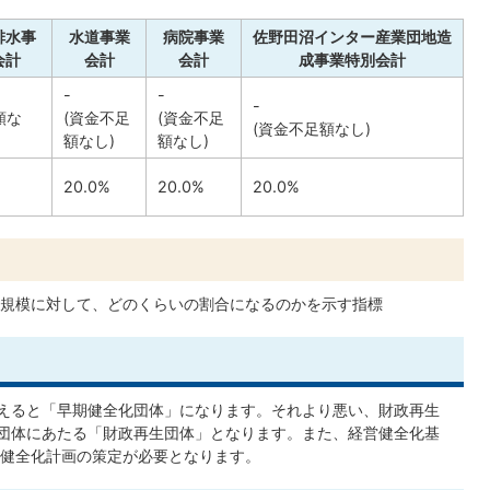
排水事
水道事業
病院事業
佐野田沼インター産業団地造
会計
会計
会計
成事業特別会計
-
-
-
額な
(資金不足
(資金不足
(資金不足額なし)
額なし)
額なし)
20.0%
20.0%
20.0%
規模に対して、どのくらいの割合になるのかを示す指標
超えると「早期健全化団体」になります。それより悪い、財政再生
建団体にあたる「財政再生団体」となります。また、経営健全化基
健全化計画の策定が必要となります。