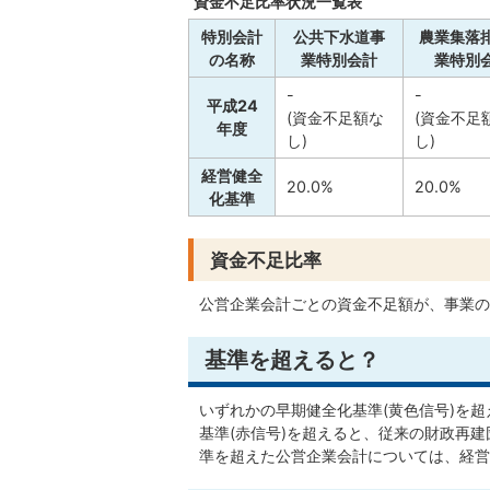
資金不足比率状況一覧表
特別会計
公共下水道事
農業集落
の名称
業特別会計
業特別
-
-
平成24
(資金不足額な
(資金不足
年度
し)
し)
経営健全
20.0%
20.0%
化基準
資金不足比率
公営企業会計ごとの資金不足額が、事業の
基準を超えると？
いずれかの早期健全化基準(黄色信号)を
基準(赤信号)を超えると、従来の財政再
準を超えた公営企業会計については、経営