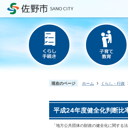
現在のページ
ホーム
くらし・行政
平成24年度健全化判断比
「地方公共団体の財政の健全化に関する法