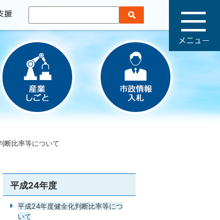
メ
ニ
ュ
ー
判断比率等について
平成24年度
平成24年度健全化判断比率等につ
いて