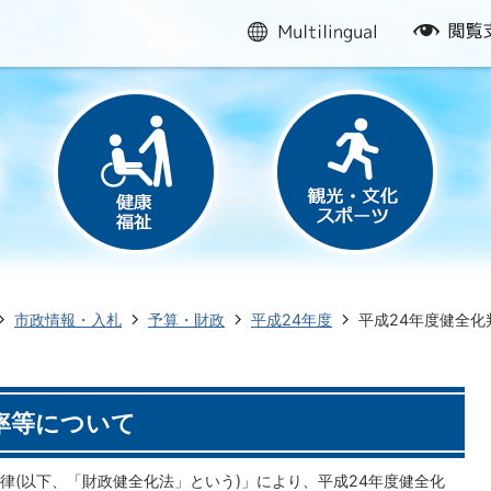
multilingual
閲
覧
支
援
市政情報・入札
予算・財政
平成24年度
平成24年度健全化
率等について
律(以下、「財政健全化法」という)」により、平成24年度健全化