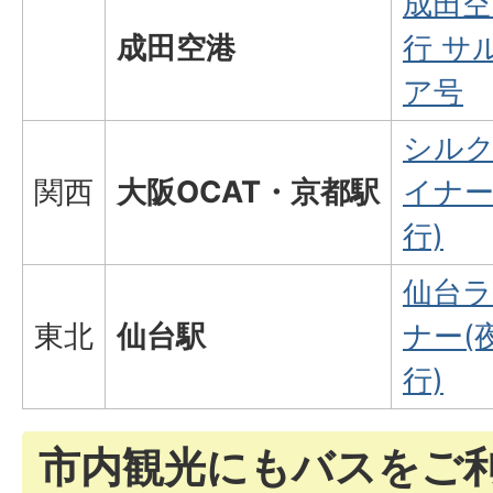
成田空
成田空港
行 サ
ア号
シル
関西
大阪OCAT・京都駅
イナー
行)
仙台
東北
仙台駅
ナー(
行)
市内観光にもバスをご