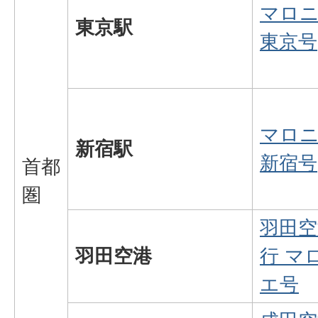
マロ
東京駅
東京号
マロ
新宿駅
新宿号
首都
圏
羽田空
羽田空港
行 マ
エ号