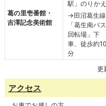
駅」のりか
葛の里壱番館・
→田沼葛生線
吉澤記念美術館
「葛生南バ
回転場」下
車、徒歩約1
分
更
アクセス
お車でお越しの方