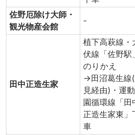
佐野厄除け大師・
-
観光物産会館
植下高萩線・
伏線「佐野駅
のりかえ
→田沼葛生線
田中正造生家
見経由)・運
園循環線「田
正造生家東」
車