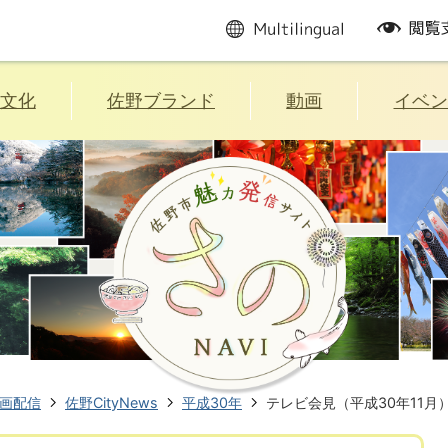
multilingual
閲
覧
支
援
文化
佐野ブランド
動画
イベン
画配信
佐野CityNews
平成30年
テレビ会見（平成30年11月