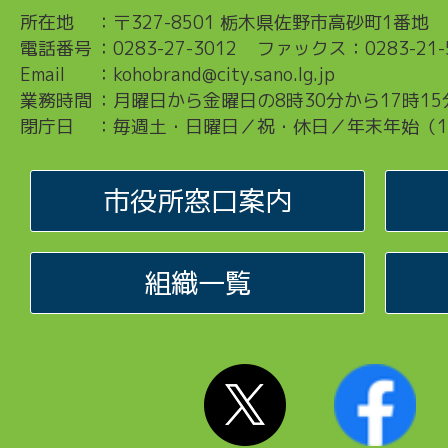
所在地
：
〒327-8501 栃木県佐野市高砂町1番地
電話番号
：
0283-27-3012
ファックス：0283-21-
Email
：
kohobrand@city.sano.lg.jp
業務時間
：
月曜日から金曜日の8時30分から17時15
閉庁日
：
毎週土・日曜日／祝・休日／年末年始（12
市役所窓口案内
組織一覧