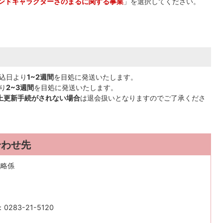
ンドキャラクターさのまるに関する事業
」を選択してください。
込日より
1~2週間
を目処に発送いたします。
り
2~3週間
を目処に発送いたします。
上更新手続がされない場合
は退会扱いとなりますのでご了承くださ
合わせ先
戦略係
283-21-5120