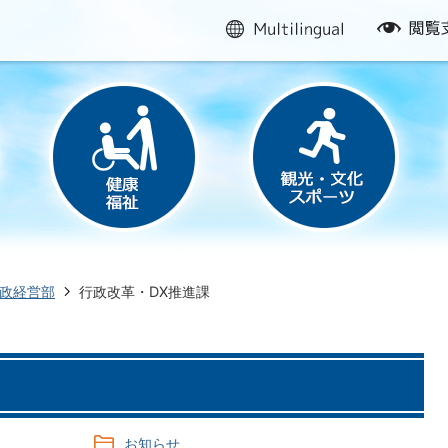
multilingual
閲
覧
支
援
政経営部
行政改革・DX推進課
お知らせ