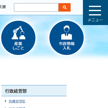
メ
ニ
ュ
ー
行政経営部
危機管理監