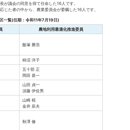
長が議会の同意を得て任命した16人です。
応じた者の中から、農業委員会が委嘱した16人です。
一覧(任期：令和11年7月19日)
員
農地利用最適化推進委員
飯塚 勝浩
柿沼 洋子
五十部 正
岡田 甚一
山田 貞一
須藤 伊佐男
山崎 税
金井 辰夫
秋澤 修