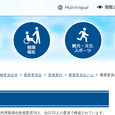
multilingual
閲
覧
支
援
種委員会等
農業委員会
業務案内
農業委員会とは
農業委員
地利用最適化推進委員16人、合計32人の委員で構成されています。