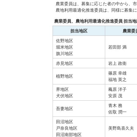
農業委員は、募集に応じた者の中から、市
農地利用最適化推進委員は、同様に募集に
農業委員、農地利用最適化推進委員 担当地区
担当地区
農業委
佐野地区
堀米地区
若田部 満
旗川地区
赤見地区
岩上 政衛
篠原 幸雄
植野地区
福地 英之
界地区
蘒原 洋子
犬伏地区
安原 茂
青木 務
吾妻地区
佐取 潤一
田沼地区
戸奈良地区
美野島喜久夫
田沼南部地区