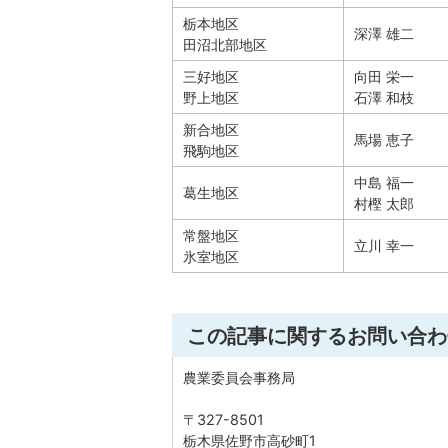
栃本地区
深澤 雄二
田沼北部地区
三好地区
向田 栄一
野上地区
石澤 和枝
新合地区
馬場 恵子
飛駒地区
中島 福一
葛生地区
村樫 太郎
常盤地区
立川 幸一
氷室地区
この記事に関するお問い合わ
農業委員会事務局
〒327-8501
栃木県佐野市高砂町1