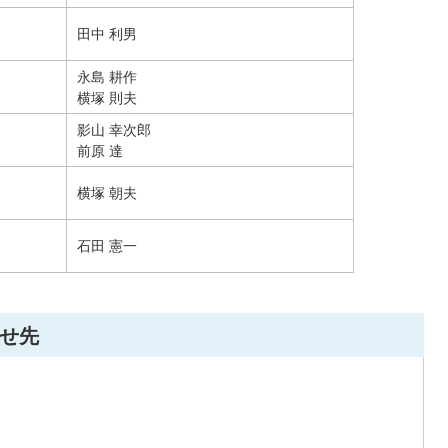
田中 利男
永島 耕作
横塚 則夫
影山 幸次郎
前原 達
横塚 朝夫
石田 憲一
せ先