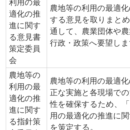
利用の最
農地等の利用の最適化
適化の推
する意見を取りまとめ
進に関す
通して、農業団体や農
る意見書
行政・政策へ要望しま
策定委員
会
農地等の
農地等の利用の最適化
利用の最
正な実施と各現場での
適化の推
性を確保するため、「
進に関す
用の最適化の推進に関
る指針策
を策定する。