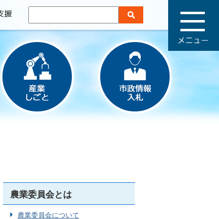
メ
ニ
ュ
ー
農業委員会とは
農業委員会について