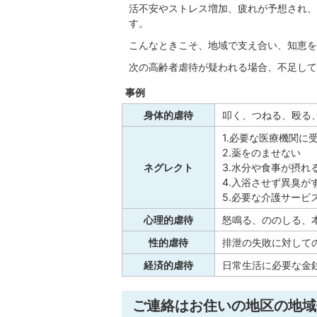
活不安やストレス増加、疲れが予想され、
す。
こんなときこそ、地域で支え合い、知恵を
次の高齢者虐待が疑われる場合、不足して
事例
身体的虐待
叩く、つねる、殴る
1.必要な医療機関に
2.薬をのませない
ネグレクト
3.水分や食事が摂れ
4.入浴させず異臭が
5.必要な介護サービ
心理的虐待
怒鳴る、ののしる、
性的虐待
排泄の失敗に対して
経済的虐待
日常生活に必要な金
ご連絡はお住いの地区の地域