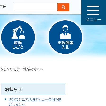
メ
ニ
ュ
ー
護をしている方・地域の方々へ
お知らせ
佐野市シニア地域デビュー条例を制
定しました