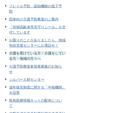
フレイル予防・認知機能の低下予
防
団体向け介護予防教室のご案内
「徘徊高齢者等見守りシール」を交
付しています
お困りのことがありましたら、地域
包括支援センターにお電話を！
介護を受けている方・介護をしてい
る方・地域の方々へ
介護予防教室参加者募集のお知ら
せ
シルバー人材センター
成年後見制度に関する「中核機関」
を設置
救急医療情報キットの配布につい
て