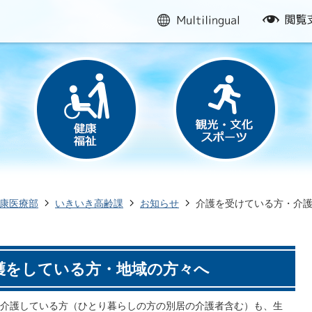
multilingual
閲
覧
支
援
康医療部
いきいき高齢課
お知らせ
介護を受けている方・介
護をしている方・地域の方々へ
介護している方（ひとり暮らしの方の別居の介護者含む）も、生