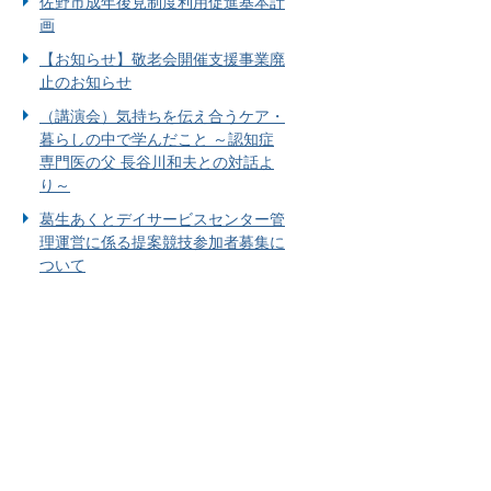
佐野市成年後見制度利用促進基本計
画
【お知らせ】敬老会開催支援事業廃
止のお知らせ
（講演会）気持ちを伝え合うケア・
暮らしの中で学んだこと ～認知症
専門医の父 長谷川和夫との対話よ
り～
葛生あくとデイサービスセンター管
理運営に係る提案競技参加者募集に
ついて