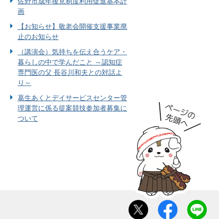
佐野市成年後見制度利用促進基本計
画
【お知らせ】敬老会開催支援事業廃
止のお知らせ
（講演会）気持ちを伝え合うケア・
暮らしの中で学んだこと ～認知症
専門医の父 長谷川和夫との対話よ
り～
葛生あくとデイサービスセンター管
理運営に係る提案競技参加者募集に
ついて