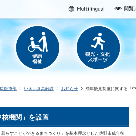
multilingual
閲
覧
支
援
康医療部
いきいき高齢課
お知らせ
成年後見制度に関する「
中核機関」を設置
て暮らすことができるまちづくり」を基本理念とした佐野市成年後