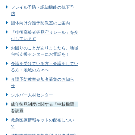
フレイル予防・認知機能の低下予
防
団体向け介護予防教室のご案内
「徘徊高齢者等見守りシール」を交
付しています
お困りのことがありましたら、地域
包括支援センターにお電話を！
介護を受けている方・介護をしてい
る方・地域の方々へ
介護予防教室参加者募集のお知ら
せ
シルバー人材センター
成年後見制度に関する「中核機関」
を設置
救急医療情報キットの配布につい
て