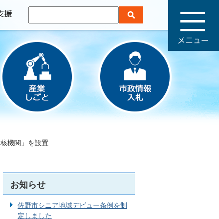
メ
ニ
ュ
ー
中核機関」を設置
お知らせ
佐野市シニア地域デビュー条例を制
定しました