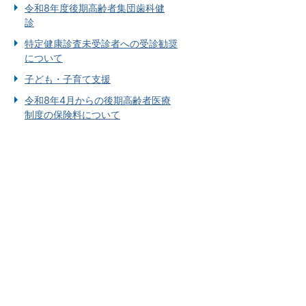
令和8年度後期高齢者集団歯科健
診
特定健康診査未受診者への受診勧奨
について
子ども・子育て支援
令和8年4月からの後期高齢者医療
制度の保険料について