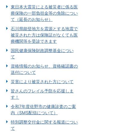
東日本大震災による被災者に係る医
療保険の一部負担金等の免除につい
て（延長のお知らせ）
石川県能登地方を震源とする地震で
被災された方は保険証がなくても医
療機関等を受診できます
国民健康保険財政調整基金につい
て
資格情報のお知らせ、資格確認書の
送付について
災害により被災された方について
皆さんのフレイル予防を応援しま
す！
令和7年度佐野市の健康診査のご案
内（SMS配信について）
特別調整交付金に関する報道につい
て