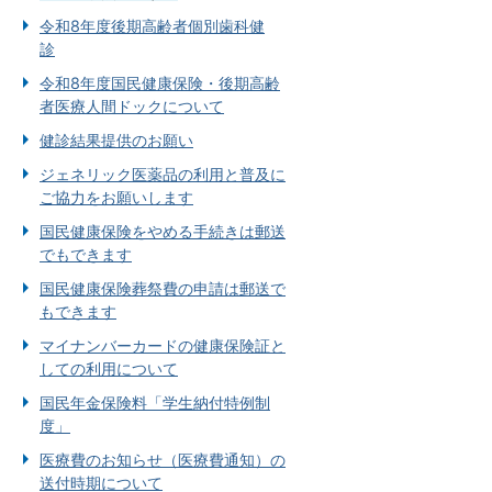
令和8年度後期高齢者個別歯科健
診
令和8年度国民健康保険・後期高齢
者医療人間ドックについて
健診結果提供のお願い
ジェネリック医薬品の利用と普及に
ご協力をお願いします
国民健康保険をやめる手続きは郵送
でもできます
国民健康保険葬祭費の申請は郵送で
もできます
マイナンバーカードの健康保険証と
しての利用について
国民年金保険料「学生納付特例制
度」
医療費のお知らせ（医療費通知）の
送付時期について