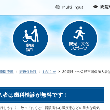
multilingual
閲
覧
支
援
康医療部
医療保険課
お知らせ
30歳以上の佐野市国保加入者
入者は歯科検診が無料です！
行しやすく、放っておくと生習慣病や心臓疾患などの重大な病気