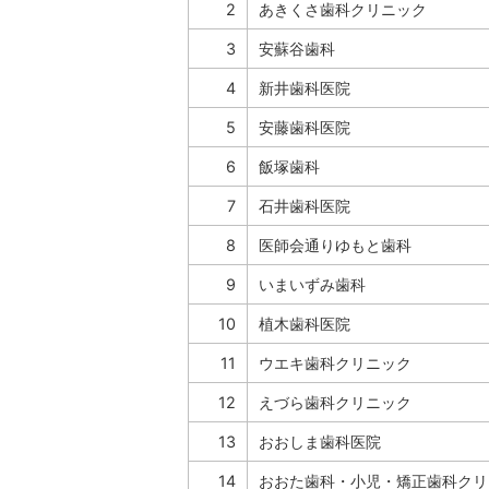
2
あきくさ歯科クリニック
3
安蘇谷歯科
4
新井歯科医院
5
安藤歯科医院
6
飯塚歯科
7
石井歯科医院
8
医師会通りゆもと歯科
9
いまいずみ歯科
10
植木歯科医院
11
ウエキ歯科クリニック
12
えづら歯科クリニック
13
おおしま歯科医院
14
おおた歯科・小児・矯正歯科クリ