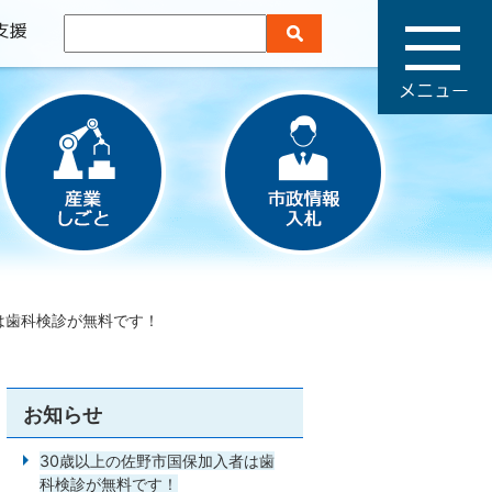
メ
ニ
ュ
ー
は歯科検診が無料です！
お知らせ
30歳以上の佐野市国保加入者は歯
科検診が無料です！