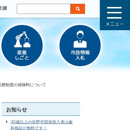
メ
ニ
ュ
ー
医療制度の保険料について
お知らせ
30歳以上の佐野市国保加入者は歯
科検診が無料です！