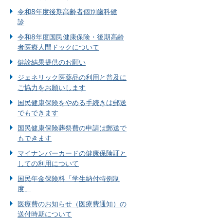
令和8年度後期高齢者個別歯科健
診
令和8年度国民健康保険・後期高齢
者医療人間ドックについて
健診結果提供のお願い
ジェネリック医薬品の利用と普及に
ご協力をお願いします
国民健康保険をやめる手続きは郵送
でもできます
国民健康保険葬祭費の申請は郵送で
もできます
マイナンバーカードの健康保険証と
しての利用について
国民年金保険料「学生納付特例制
度」
医療費のお知らせ（医療費通知）の
送付時期について