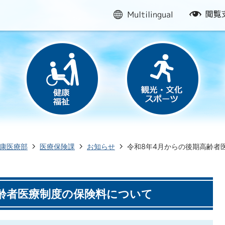
multilingual
閲
覧
支
援
康医療部
医療保険課
お知らせ
令和8年4月からの後期高齢者
齢者医療制度の保険料について