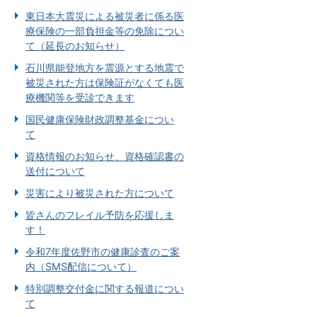
東日本大震災による被災者に係る医
療保険の一部負担金等の免除につい
て（延長のお知らせ）
石川県能登地方を震源とする地震で
被災された方は保険証がなくても医
療機関等を受診できます
国民健康保険財政調整基金につい
て
資格情報のお知らせ、資格確認書の
送付について
災害により被災された方について
皆さんのフレイル予防を応援しま
す！
令和7年度佐野市の健康診査のご案
内（SMS配信について）
特別調整交付金に関する報道につい
て