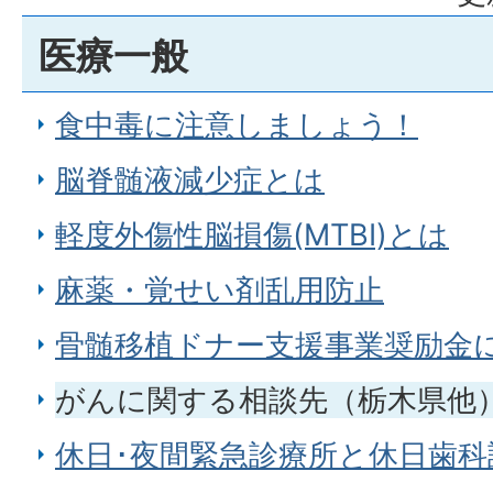
医療一般
食中毒に注意しましょう！
脳脊髄液減少症とは
軽度外傷性脳損傷(MTBI)とは
麻薬・覚せい剤乱用防止
骨髄移植ドナー支援事業奨励金
がんに関する相談先（栃木県他
休日･夜間緊急診療所と休日歯科